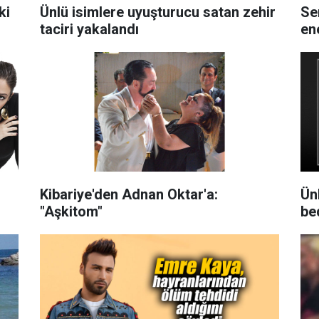
ki
Ünlü isimlere uyuşturucu satan zehir
Se
taciri yakalandı
en
Kibariye'den Adnan Oktar'a:
Ün
"Aşkitom"
be