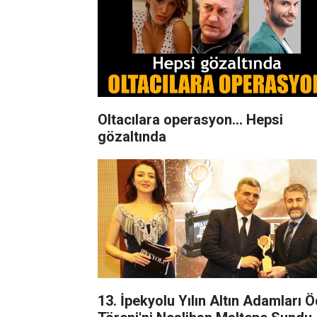
Oltacılara operasyon... Hepsi
gözaltında
13. İpekyolu Yılın Altın Adamları Ö