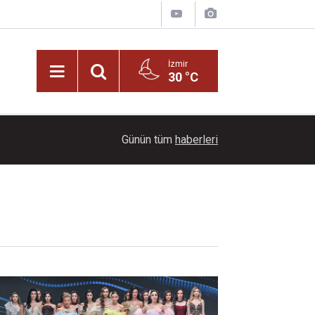
İzmir
30 °C
22:00
Dünyaca ünlü şarkıcı Türkiye'ye dava açmış
Günün tüm
haberleri