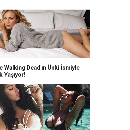
e Walking Dead'ın Ünlü İsmiyle
k Yaşıyor!