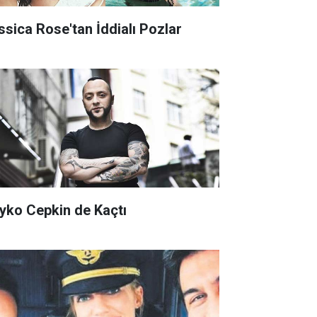
ssica Rose'tan İddialı Pozlar
yko Cepkin de Kaçtı