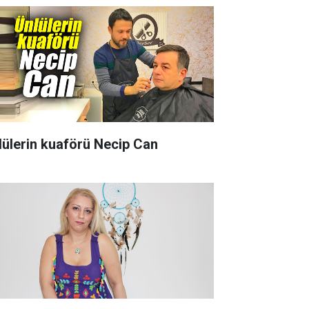
lülerin kuaförü Necip Can