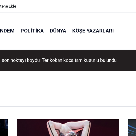
itene Ekle
ÜNDEM
POLITIKA
DÜNYA
KÖŞE YAZARLARI
y son noktayı koydu: Ter kokan koca tam kusurlu bulundu