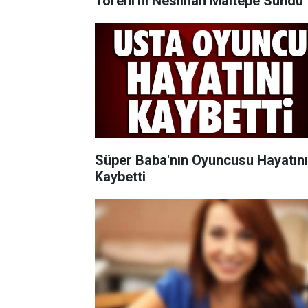
Töreni'ni Neslihan Maltepe Sundu
Süper Baba'nın Oyuncusu Hayatını
Kaybetti