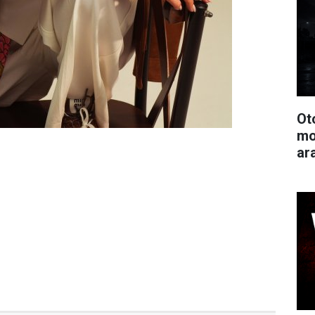
Ot
mo
ar