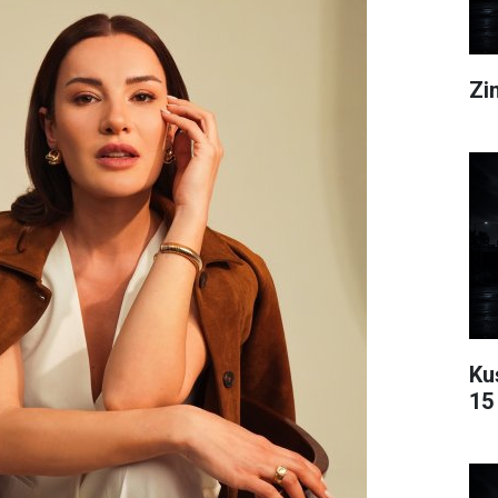
Zin
Ku
15 