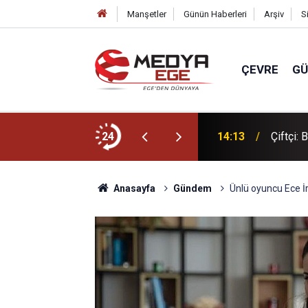
Manşetler
Günün Haberleri
Arşiv
S
ÇEVRE
G
ası biletini aldı
24
14:13
Çiftçi:
Anasayfa
Gündem
Ünlü oyuncu Ece İr