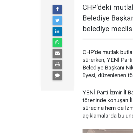
CHP'deki mutla
Belediye Başkanı
belediye meclis 
CHP'de mutlak butlan
sürerken, YENİ Parti
Belediye Başkanı Nilü
üyesi, düzenlenen tör
YENİ Parti İzmir İl B
töreninde konuşan İ
sürecine hem de İzmi
açıklamalarda bulun