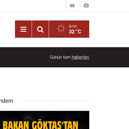
İzmir
32 °C
14:00
Başkan Mutlu ve 19 Meclis Üyesi Yeni Parti'ye ka
Günün tüm
haberleri
ndem