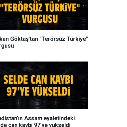
kan Göktaş'tan ''Terörsüz Türkiye''
rgusu
ndistan'ın Assam eyaletindeki
lde can kaybı 97’ye yükseldi