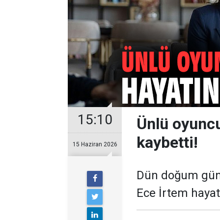
15:10
Ünlü oyuncu
kaybetti!
15 Haziran 2026
Dün doğum günü
Ece İrtem hayatı