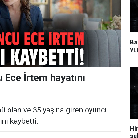
Ba
vu
 Ece İrtem hayatını
 olan ve 35 yaşına giren oyuncu
nı kaybetti.
Hi
se