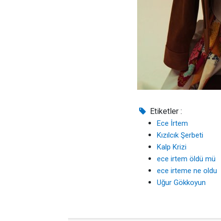
Etiketler :
Ece İrtem
Kızılcık Şerbeti
Kalp Krizi
ece irtem öldü mü
ece irteme ne oldu
Uğur Gökkoyun