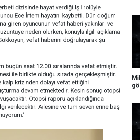
rbeti dizisinde hayat verdiği Işıl rolüyle
yuncu Ece İrtem hayatını kaybetti. Dün doğum
na giren oyuncunun vefat haberi yakınları ve
üzüntüye neden olurken, konuyla ilgili açıklama
Gökkoyun, vefat haberini doğrulayarak şu
m bugün saat 12.00 sıralarında vefat etmiştir.
esi ile birlikte olduğu sırada gerçekleşmiştir.
Mi
 kalp krizinden dolayı vefat ettiğini
göz
uşturma devam etmektedir. Kesin sonuç otopsi
kavuşacaktır. Otopsi raporu açıklandığında
gi verilecektir. Ailesine ve tüm sevenlerine baş
unuyorum."