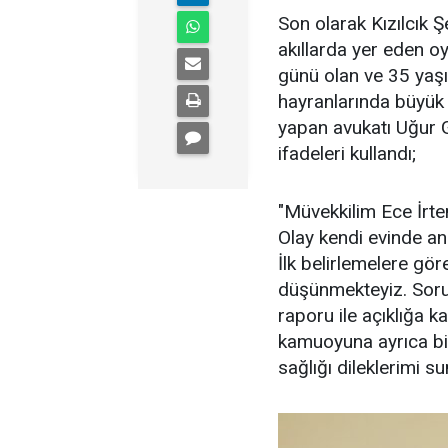
Son olarak Kızılcık Şe
akıllarda yer eden o
günü olan ve 35 yaşı
hayranlarında büyük 
yapan avukatı Uğur 
ifadeleri kullandı;
"Müvekkilim Ece İrte
Olay kendi evinde ann
İlk belirlemelere göre
düşünmekteyiz. Sor
raporu ile açıklığa 
kamuoyuna ayrıca bil
sağlığı dileklerimi s