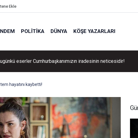
itene Ekle
ÜNDEM
POLITIKA
DÜNYA
KÖŞE YAZARLARI
 Bugünkü eserler Cumhurbaşkanımızın iradesinin neticesidir!
tem hayatını kaybetti!
Gü