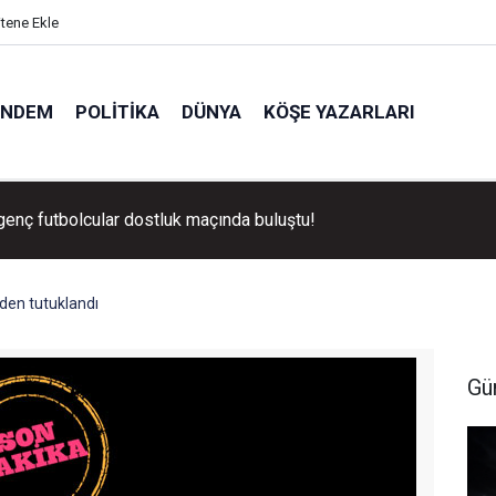
itene Ekle
ÜNDEM
POLITIKA
DÜNYA
KÖŞE YAZARLARI
elebi kimdir? Futbol sahalarından “Yeraltı”nın Paşa’sına uzanan
i ve suç duyurusu gündemi
den tutuklandı
Gü