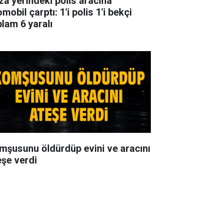
za yerindeki polis aracına
mobil çarptı: 1'i polis 1'i bekçi
plam 6 yaralı
mşusunu öldürdüp evini ve aracını
eşe verdi