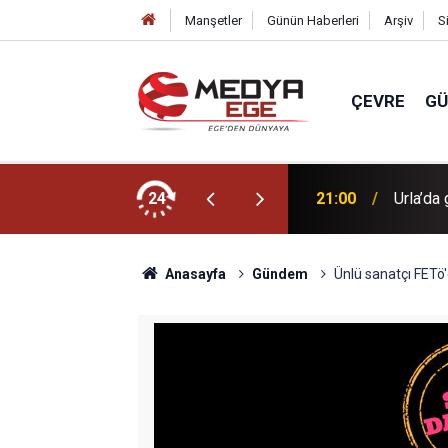
Manşetler
Günün Haberleri
Arşiv
S
ÇEVRE
G
Hakan Ç
 maçında buluştu!
24
21:00
kariyer
Anasayfa
Gündem
Ünlü sanatçı FETö'