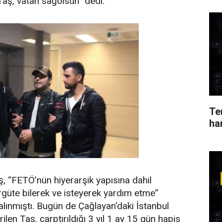
 Taş,”vatan sağolsun” dedi.
Ter
ha
aş, “FETÖ’nün hiyerarşik yapısına dahil
rgüte bilerek ve isteyerek yardım etme”
lınmıştı. Bugün de Çağlayan'daki İstanbul
rilen Taş, çarptırıldığı 3 yıl 1 ay 15 gün hapis