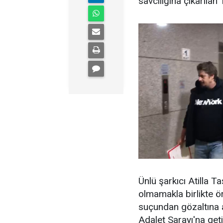
savcılığına çıkarılan
Ünlü şarkıcı Atilla T
olmamakla birlikte ö
suçundan gözaltına a
Adalet Sarayı'na geti