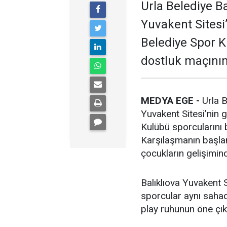
Urla Belediye B
Yuvakent Sitesi’
Belediye Spor K
dostluk maçını
MEDYA EGE -
Urla B
Yuvakent Sitesi’nin g
Kulübü sporcularını b
Karşılaşmanın başla
çocukların gelişimin
Balıklıova Yuvakent
sporcular aynı sahad
play ruhunun öne çık