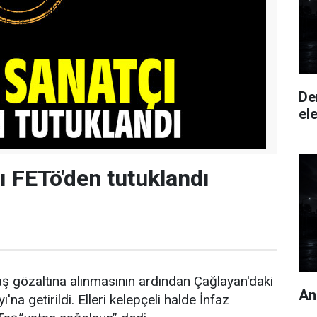
De
ele
ı FETö'den tutuklandı
Taş gözaltına alınmasının ardından Çağlayan'daki
An
'na getirildi. Elleri kelepçeli halde İnfaz