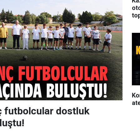
Ka
oto
to
Ko
at
ç futbolcular dostluk
luştu!