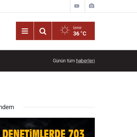
İzmir
36 °C
20:00
Başkan Vekili Benzer: Tarihi mirasa sahip çıkaca
Günün tüm
haberleri
ndem