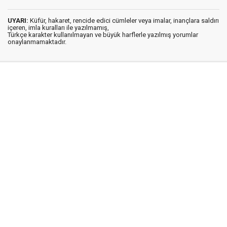
UYARI:
Küfür, hakaret, rencide edici cümleler veya imalar, inançlara saldırı
içeren, imla kuralları ile yazılmamış,
Türkçe karakter kullanılmayan ve büyük harflerle yazılmış yorumlar
onaylanmamaktadır.
Medya Ege © 2012
Anasayfa
Künye
İletişim
Gizlilik İlkeleri
Sitene Ekle
Haber Portalı Yazılımı