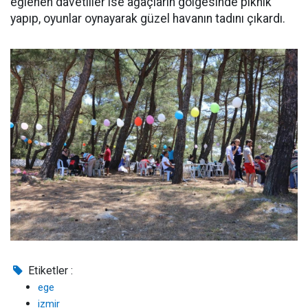
eğlenen davetliler ise ağaçların gölgesinde piknik
yapıp, oyunlar oynayarak güzel havanın tadını çıkardı.
Etiketler :
ege
izmir