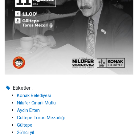
Etiketler :
Konak Belediyesi
Nilüfer Çınarlı Mutlu
Aydın Erten
Gültepe Toros Mezarlığı
Gültepe
26’ncı yıl