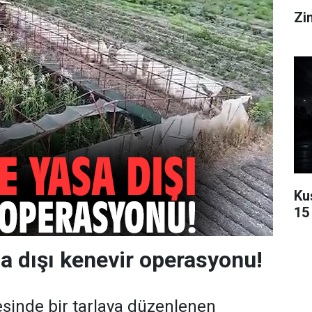
Zin
Ku
15 
sa dışı kenevir operasyonu!
çesinde bir tarlaya düzenlenen