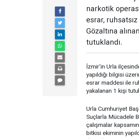
narkotik opera
esrar, ruhsatsız
Gözaltına alına
tutuklandı.
İzmir'in Urla ilçesind
yapıldığı bilgisi üze
esrar maddesi ile ruhs
yakalanan 1 kişi tutu
Urla Cumhuriyet Baş
Suçlarla Mücadele Bü
çalışmalar kapsamınd
bitkisi ekiminin yapı