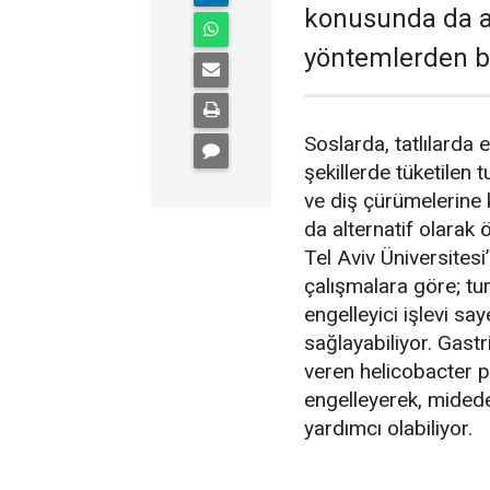
konusunda da al
yöntemlerden bir
Soslarda, tatlılarda
şekillerde tüketilen 
ve diş çürümelerine 
da alternatif olarak 
Tel Aviv Üniversites
çalışmalara göre; tu
engelleyici işlevi sa
sağlayabiliyor. Gastr
veren helicobacter p
engelleyerek, mided
yardımcı olabiliyor.