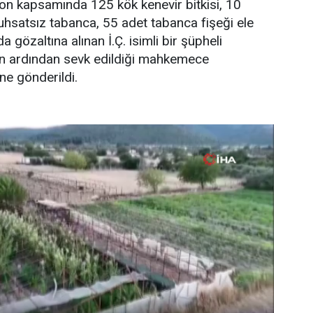
n kapsamında 125 kök kenevir bitkisi, 10
uhsatsız tabanca, 55 adet tabanca fişeği ele
a gözaltına alınan İ.Ç. isimli bir şüpheli
rin ardından sevk edildiği mahkemece
ne gönderildi.