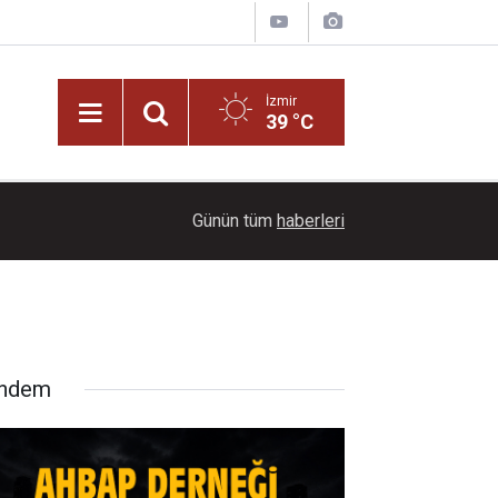
İzmir
39 °C
16:00
Türkiye-Azerbaycan ilişkilerine dijital diplomasi
Günün tüm
haberleri
ndem