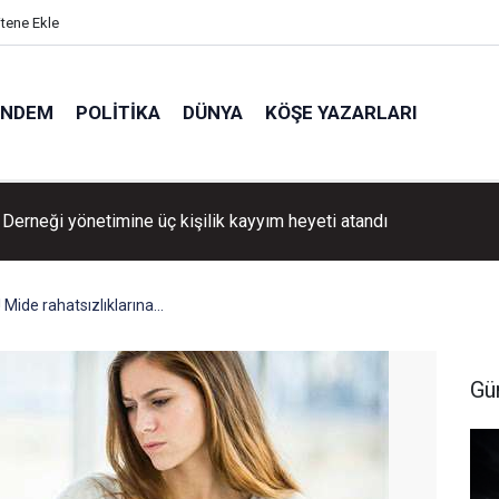
itene Ekle
ÜNDEM
POLITIKA
DÜNYA
KÖŞE YAZARLARI
tın 6.705 TL seviyesine yükseldi
Mide rahatsızlıklarına...
Gü