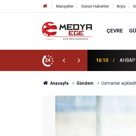
Manşetler
Günün Haberleri
Arşiv
S
ÇEVRE
G
ilik kayyım heyeti atandı
24
16:03
Gram al
Anasayfa
Gündem
Uzmanlar açıkladı! 