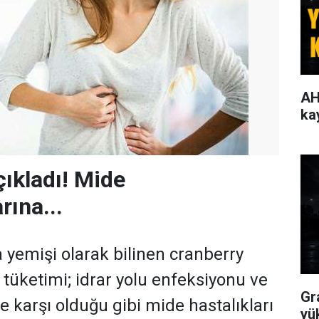
AH
ka
ıkladı! Mide
rına...
a yemişi olarak bilinen cranberry
 tüketimi; idrar yolu enfeksiyonu ve
Gr
e karşı olduğu gibi mide hastalıkları
yü