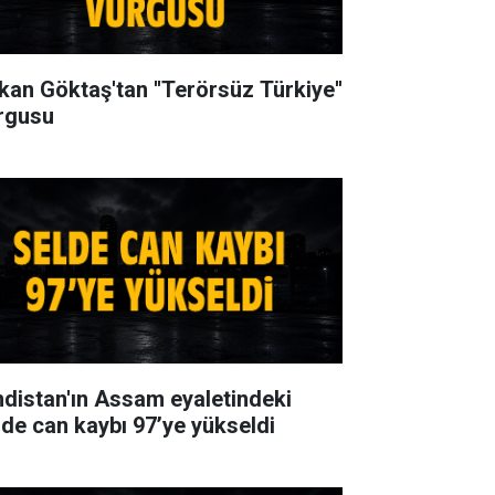
kan Göktaş'tan ''Terörsüz Türkiye''
rgusu
ndistan'ın Assam eyaletindeki
lde can kaybı 97’ye yükseldi