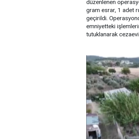
düzenlenen operasyo
gram esrar, 1 adet r
geçirildi. Operasyond
emniyetteki işlemle
tutuklanarak cezaevi