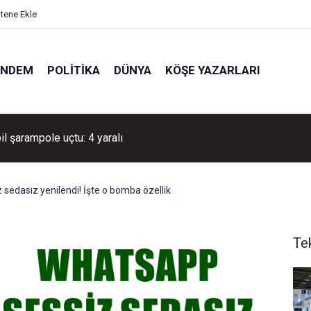
itene Ekle
ÜNDEM
POLITIKA
DÜNYA
KÖŞE YAZARLARI
dan Bodrumlu çocuklara yaz tatili süprizi
sedasız yenilendi! İşte o bomba özellik
Te