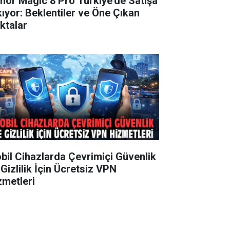
nor Magic 8 Pro Türkiye’de Satışa
kıyor: Beklentiler ve Öne Çıkan
ktalar
bil Cihazlarda Çevrimiçi Güvenlik
 Gizlilik İçin Ücretsiz VPN
zmetleri