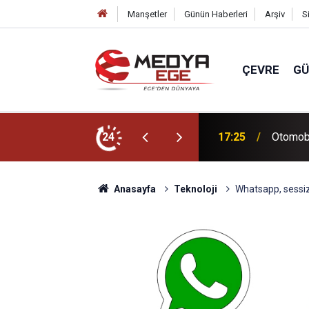
Manşetler
Günün Haberleri
Arşiv
S
ÇEVRE
G
lı
24
17:02
Niloya'
Anasayfa
Teknoloji
Whatsapp, sessiz 