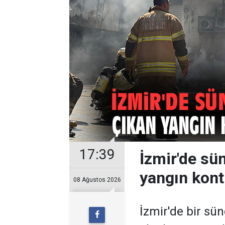
17:39
İzmir'de sü
yangın kontr
08 Ağustos 2026
İzmir'de bir sün