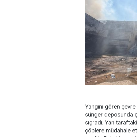
Yangını gören çevre
sünger deposunda çık
sıçradı. Yan taraftak
çöplere müdahale et