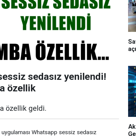
Sa
aç
essiz sedasız yenilendi!
a özellik
özellik geldi.
Akı
 uygulaması Whatsapp sessiz sedasız
Ge