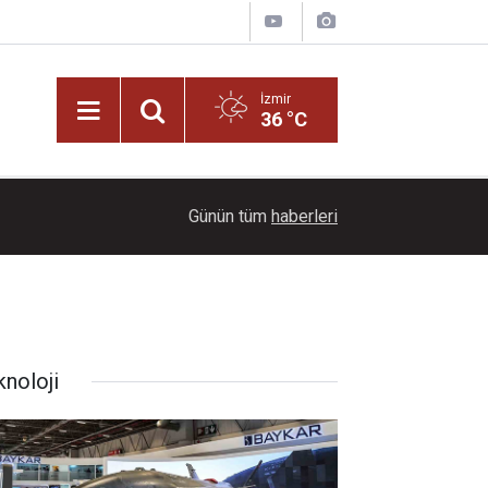
İzmir
36 °C
16:55
İzmirli Firmadan Avrupa’da önemli başarı
Günün tüm
haberleri
knoloji