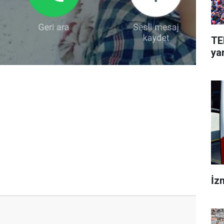
TE
ya
İz