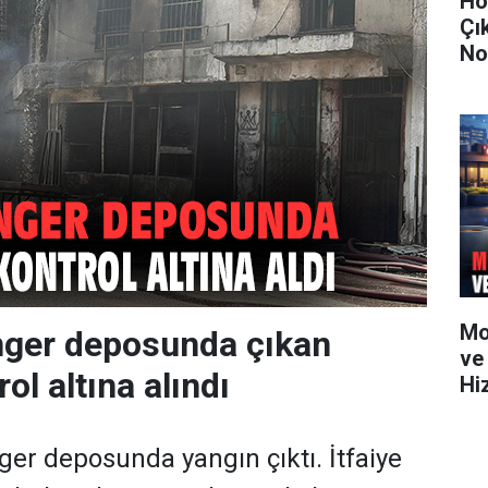
Ho
Çı
No
Mo
nger deposunda çıkan
ve
ol altına alındı
Hi
ger deposunda yangın çıktı. İtfaiye