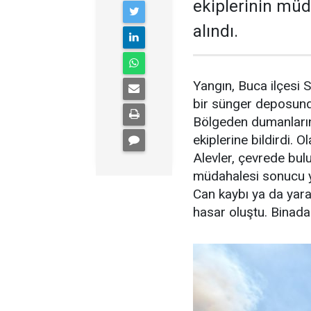
ekiplerinin müd
alındı.
Yangın, Buca ilçesi 
bir sünger deposund
Bölgeden dumanların 
ekiplerine bildirdi. O
Alevler, çevrede bulu
müdahalesi sonucu ya
Can kaybı ya da yar
hasar oluştu. Binada