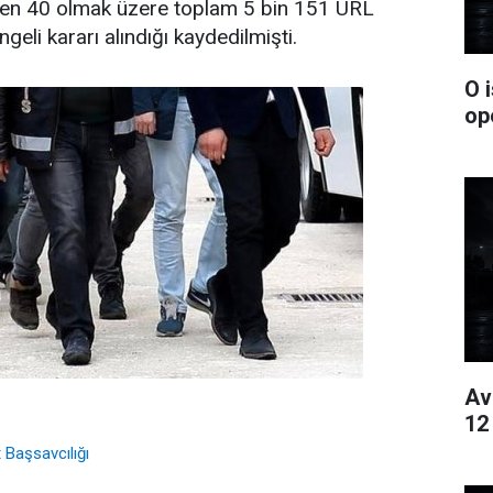
rlenen 40 olmak üzere toplam 5 bin 151 URL
geli kararı alındığı kaydedilmişti.
O 
op
Av
12
 Başsavcılığı