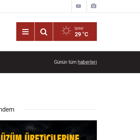
İzmir
29 °C
Seferihisar ve Balçova'da Tasarruf Tartışması: "
10:13
Günün tüm
haberleri
Başladılar!"
ndem