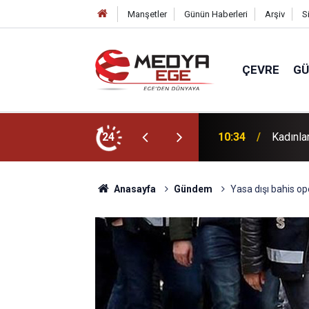
Manşetler
Günün Haberleri
Arşiv
S
ÇEVRE
G
üçleniyor
24
10:24
Üzüm üre
Anasayfa
Gündem
Yasa dışı bahis op