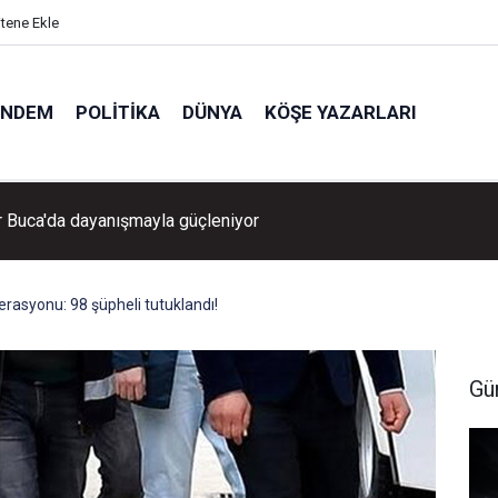
itene Ekle
ÜNDEM
POLITIKA
DÜNYA
KÖŞE YAZARLARI
ticilerine kritik hasat uyarısı!
erasyonu: 98 şüpheli tutuklandı!
Gü