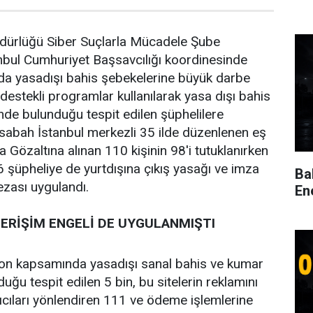
dürlüğü Siber Suçlarla Mücadele Şube
nbul Cumhuriyet Başsavcılığı koordinesinde
rda yasadışı bahis şebekelerine büyük darbe
destekli programlar kullanılarak yasa dışı bahis
inde bulunduğu tespit edilen şüphelilere
 sabah İstanbul merkezli 35 ilde düzenlenen eş
Gözaltına alınan 110 kişinin 98'i tutuklanırken
6 şüpheliye de yurtdışına çıkış yasağı ve imza
Ba
cezası uygulandı.
En
E ERİŞİM ENGELİ DE UYGULANMIŞTI
on kapsamında yasadışı sanal bahis ve kumar
duğu tespit edilen 5 bin, bu sitelerin reklamını
ıcıları yönlendiren 111 ve ödeme işlemlerine