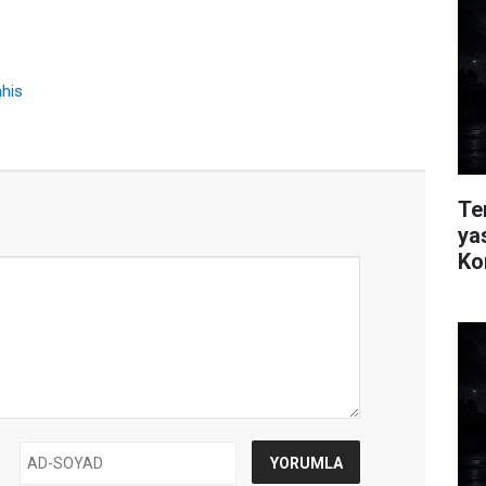
ahis
Te
ya
Ko