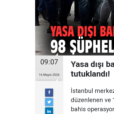
09:07
Yasa dışı b
tutuklandı!
16 Mayıs 2026
İstanbul merkezl
düzenlenen ve 11
bahis operasyon