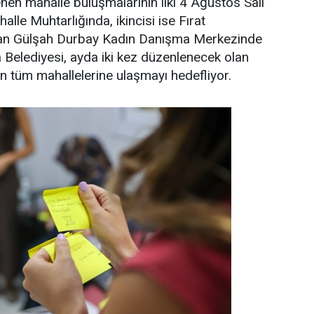
en mahalle buluşmalarının ilki 4 Ağustos Salı
lle Muhtarlığında, ikincisi ise Fırat
nan Gülşah Durbay Kadın Danışma Merkezinde
a Belediyesi, ayda iki kez düzenlenecek olan
n tüm mahallelerine ulaşmayı hedefliyor.