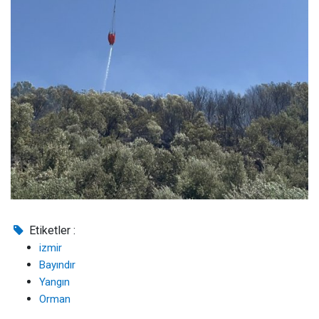
Etiketler :
izmir
Bayındır
Yangın
Orman