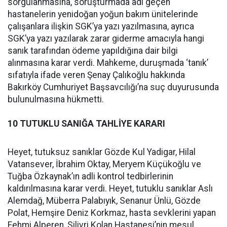
sorgulanmasına, soruşturmada adı geçen
hastanelerin yenidoğan yoğun bakım ünitelerinde
çalışanlara ilişkin SGK’ya yazı yazılmasına, ayrıca
SGK’ya yazı yazılarak zarar giderme amacıyla hangi
sanık tarafından ödeme yapıldığına dair bilgi
alınmasına karar verdi. Mahkeme, duruşmada ‘tanık’
sıfatıyla ifade veren Şenay Çalıkoğlu hakkında
Bakırköy Cumhuriyet Başsavcılığı’na suç duyurusunda
bulunulmasına hükmetti.
10 TUTUKLU SANIĞA TAHLİYE KARARI
Heyet, tutuksuz sanıklar Gözde Kul Yadigar, Hilal
Vatansever, İbrahim Oktay, Meryem Küçükoğlu ve
Tuğba Özkaynak’ın adli kontrol tedbirlerinin
kaldırılmasına karar verdi. Heyet, tutuklu sanıklar Aslı
Alemdağ, Müberra Palabıyık, Senanur Ünlü, Gözde
Polat, Hemşire Deniz Korkmaz, hasta sevklerini yapan
Fehmi Alperen, Silivri Kolan Hastanesi’nin mesul