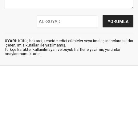
UYARI:
Küfür, hakaret, rencide edici cümleler veya imalar, inançlara saldırı
içeren, imla kuralları ile yazılmamış,
Türkçe karakter kullanılmayan ve büyük harflerle yazılmış yorumlar
onaylanmamaktadır.
Medya Ege © 2012
Anasayfa
Künye
İletişim
Gizlilik İlkeleri
Sitene Ekle