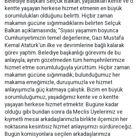
Belediye Başkanı Selçuk Balkan, yaşadıkları kente ve o
kentte yaşayan herkese hizmet etmenin en büyük
sorumlulukları olduğunu belirtti. Hiçbir zaman
makamın gücüne sığınmadıklarını belirten Selçuk
Balkan açıklamasında; “Siyasi yaşamım boyunca
Cumhuriyetimizin temel değerlerine, Gazi Mustafa
Kemal Atatürk'ün ilke ve devrimlerine bağlı kalarak
görev yaptım. Belediye başkanlığı görevimi de bu
anlayışla, ayrım gözetmeden tüm hemşehrilerimize
hizmet etme sorumluluğuyla yürüttüm. Hiçbir zaman
makamın gücüne sığınmadık; bulunduğumuz her
makama emeğimizle, duruşumuzla ve hizmet
anlayışımızla güç katmaya çalıştık. Bizim en büyük
sorumluluğumuz, yaşadığımız kente ve o kentte
yaşayan herkese hizmet etmektir. Bugüne kadar
olduğu gibi bundan sonra da Meclis Üyelerimiz ve
kıymetli mesai arkadaşlarımızla birlikte ilçemizin her
noktasına kesintisiz hizmet anlayışımızı sürdüreceğiz.
Bugün komisyonlara seçilen arkadaşlarımıza