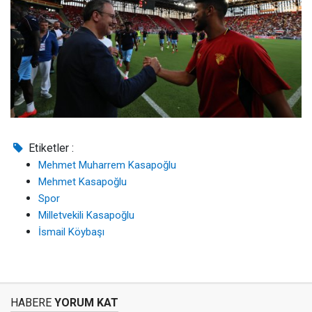
Etiketler :
Mehmet Muharrem Kasapoğlu
Mehmet Kasapoğlu
Spor
Milletvekili Kasapoğlu
İsmail Köybaşı
HABERE
YORUM KAT