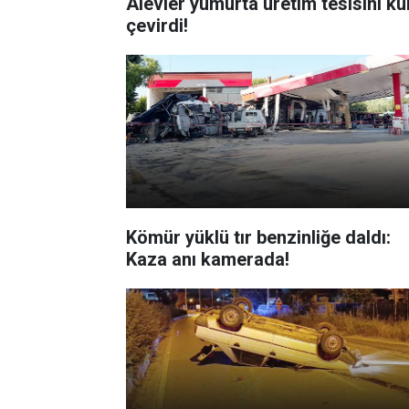
Alevler yumurta üretim tesisini kü
çevirdi!
Kömür yüklü tır benzinliğe daldı:
Kaza anı kamerada!