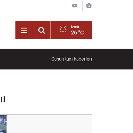
İzmir
26 °C
10:35
Rektör Alcı’dan kampüste yeni yönetim modeli!
Günün tüm
haberleri
ı!