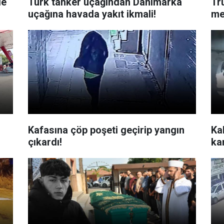
le
Türk tanker uçağından Danimarka
Tr
uçağına havada yakıt ikmali!
me
Kafasına çöp poşeti geçirip yangın
Ka
çıkardı!
ka