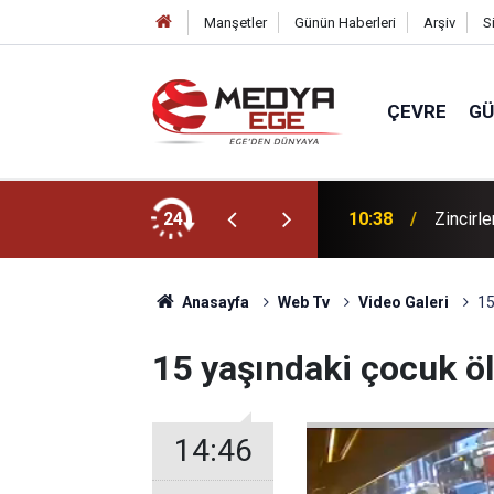
Manşetler
Günün Haberleri
Arşiv
S
ÇEVRE
G
liyeye sevk edildi!
24
10:38
Zincirle
Anasayfa
Web Tv
Video Galeri
15
15 yaşındaki çocuk öl
14:46