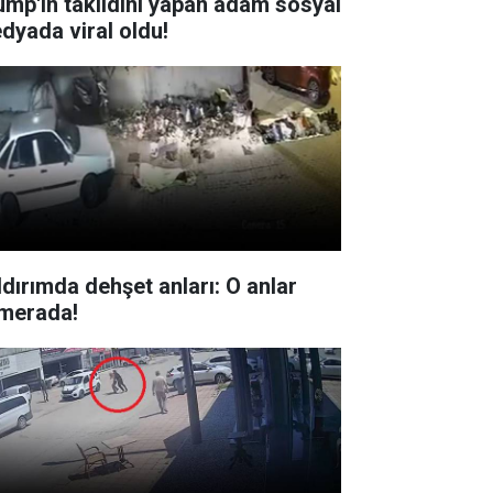
ump'ın taklidini yapan adam sosyal
dyada viral oldu!
ldırımda dehşet anları: O anlar
merada!