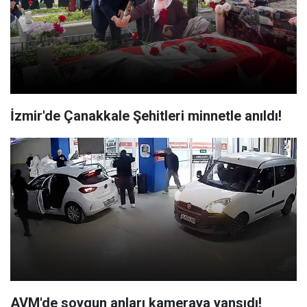
İzmir'de Çanakkale Şehitleri minnetle anıldı!
AVM'de soygun anları kameraya yansıdı!