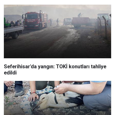
Seferihisar'da yangın: TOKİ konutları tahliye
edildi