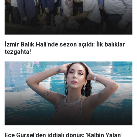
İzmir Balık Hali'nde sezon açıldı: İlk balıklar
tezgahta!
Ece Gürsel'den iddialı dönüş: 'Kalbin Yalan'