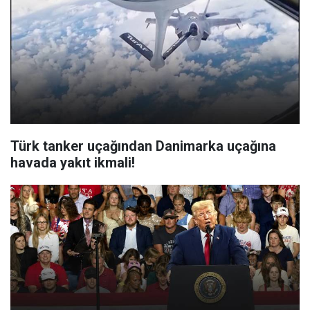
Türk tanker uçağından Danimarka uçağına
havada yakıt ikmali!