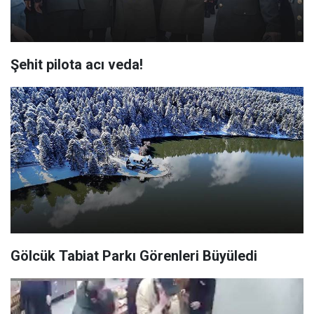
Şehit pilota acı veda!
Gölcük Tabiat Parkı Görenleri Büyüledi