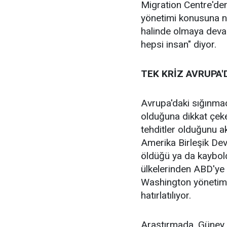
Migration Centre'de
yönetimi konusuna n
halinde olmaya devam
hepsi insan" diyor.
TEK KRİZ AVRUPA'
Avrupa'daki sığınmac
olduğuna dikkat çek
tehditler olduğunu a
Amerika Birleşik Devl
öldüğü ya da kaybold
ülkelerinden ABD'ye 
Washington yönetimin
hatırlatılıyor.
Araştırmada, Güney 