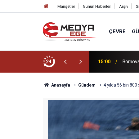
Manşetler
Günün Haberleri
Arşiv
S
ÇEVRE
G
Türkiye değil
24
15:00
Bornova
Anasayfa
Gündem
4 yılda 56 bin 800