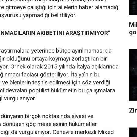
re gitmeye çalıştığı için ailelerin haber alamadığı
başvurusu yapmadığı belirtiliyor.
Mi
göz
NMACILARIN AKIBETİNİ ARAŞTIRMIYOR"
 araştırmalara yeterince bütçe ayırılmaması da
ır olduğunu ortaya koymayı zorlaştıran bir
yor. Örnek olarak 2015 yılında İtalya açıklarında
ğınmacı faciası gösteriliyor. İtalya'nın bu
ı ve ölenlerin teşhis edilmesi için söz verdiği
mi devralan popülist hükümetin bu çalışmalara
ği vurgulanıyor.
Zin
dünyanın birçok noktasında siyasi ve
na dönüşen göç meselesinin hükümetler
ındığı da vurgulanıyor. Cenevre merkezli Mixed