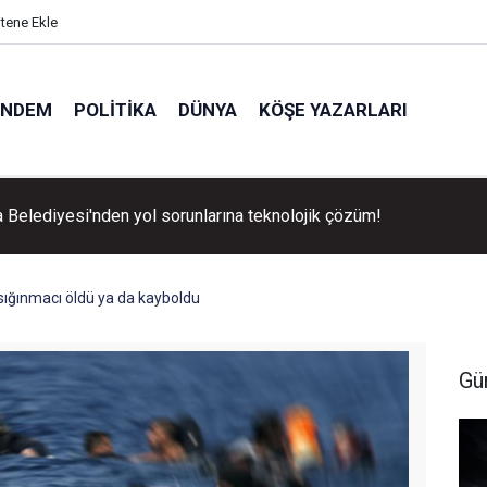
itene Ekle
ÜNDEM
POLITIKA
DÜNYA
KÖŞE YAZARLARI
 Belediyesi'nden yol sorunlarına teknolojik çözüm!
 sığınmacı öldü ya da kayboldu
Gü