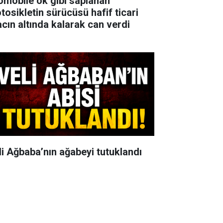
omobile ok gibi saplanan
tosikletin sürücüsü hafif ticari
acın altında kalarak can verdi
li Ağbaba’nın ağabeyi tutuklandı