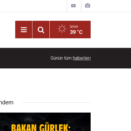
İzmir
39 °C
15:00
İzmir'de yasa dışı kenevir operasyonu!
Günün tüm
haberleri
ndem