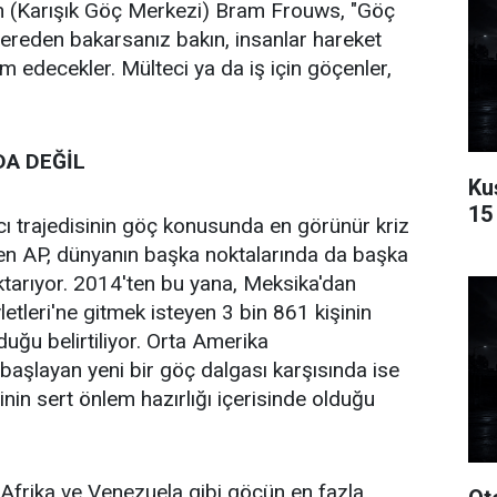
n (Karışık Göç Merkezi) Bram Frouws, "Göç
ereden bakarsanız bakın, insanlar hareket
 edecekler. Mülteci ya da iş için göçenler,
DA DEĞİL
Ku
15 
ı trajedisinin göç konusunda en görünür kriz
en AP, dünyanın başka noktalarında da başka
ktarıyor. 2014'ten bu yana, Meksika'dan
etleri'ne gitmek isteyen 3 bin 861 kişinin
uğu belirtiliyor. Orta Amerika
başlayan yeni bir göç dalgası karşısında ise
in sert önlem hazırlığı içerisinde olduğu
Afrika ve Venezuela gibi göçün en fazla