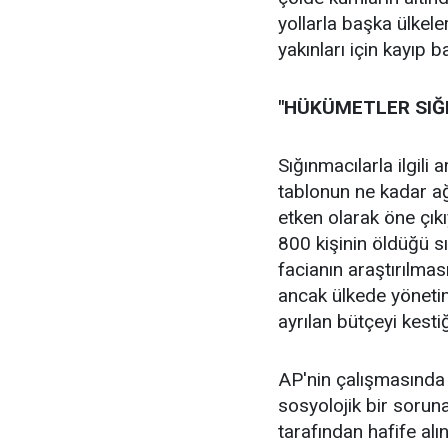
yollarla başka ülkele
yakınları için kayıp 
"HÜKÜMETLER SIĞI
Sığınmacılarla ilgili
tablonun ne kadar ağ
etken olarak öne çıkı
800 kişinin öldüğü sı
facianın araştırılmas
ancak ülkede yöneti
ayrılan bütçeyi kesti
AP'nin çalışmasında 
sosyolojik bir soru
tarafından hafife al