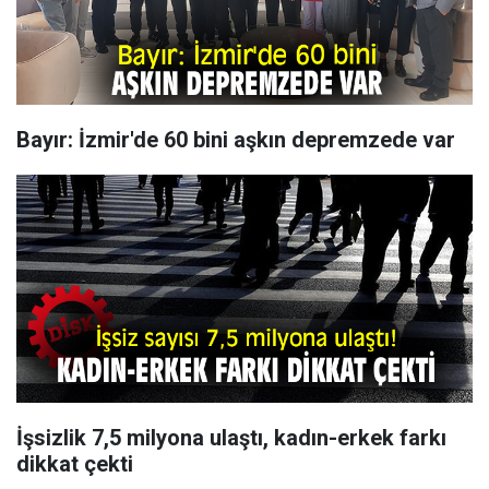
Bayır: İzmir'de 60 bini aşkın depremzede var
İşsizlik 7,5 milyona ulaştı, kadın-erkek farkı
dikkat çekti