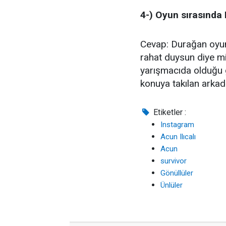
4-) Oyun sırasında
Cevap: Durağan oyunl
rahat duysun diye mi
yarışmacıda olduğu 
konuya takılan arkada
Etiketler :
Instagram
Acun Ilıcalı
Acun
survivor
Gönüllüler
Ünlüler