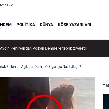
itene Ekle
ÜNDEM
POLITIKA
DÜNYA
KÖŞE YAZARLARI
Aydın Pehlivan'dan Volkan Demirel'e tebrik ziyareti!
ak Edilenleri Açıkladı: Damla O Sigaraya Nasıl Ulaştı?
Ya