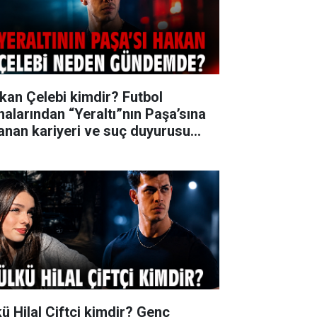
kan Çelebi kimdir? Futbol
halarından “Yeraltı”nın Paşa’sına
anan kariyeri ve suç duyurusu
ndemi
kü Hilal Çiftçi kimdir? Genç