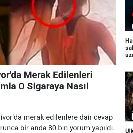
Ha
sa
uz
gü
or'da Merak Edilenleri
amla O Sigaraya Nasıl
vivor'da merak edilenlere dair cevap
runca bir anda 80 bin yorum yapıldı.
Ül