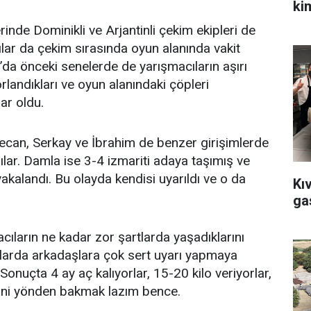
ki
inde Dominikli ve Arjantinli çekim ekipleri de
lar da çekim sırasında oyun alanında vakit
r’da önceki senelerde de yarışmacıların aşırı
rlandıkları ve oyun alanındaki çöpleri
lar oldu.
ecan, Serkay ve İbrahim de benzer girişimlerde
ılar. Damla ise 3-4 izmariti adaya taşımış ve
akalandı. Bu olayda kendisi uyarıldı ve o da
Kı
ga
cıların ne kadar zor şartlarda yaşadıklarını
ularda arkadaşlara çok sert uyarı yapmaya
nuçta 4 ay aç kalıyorlar, 15-20 kilo veriyorlar,
ani yönden bakmak lazım bence.