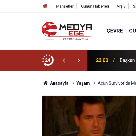
Manşetler
Günün Haberleri
Arşiv
S
ÇEVRE
G
dı
24
22:00
Başkan 
Anasayfa
Yaşam
Acun Survivor'da Mer