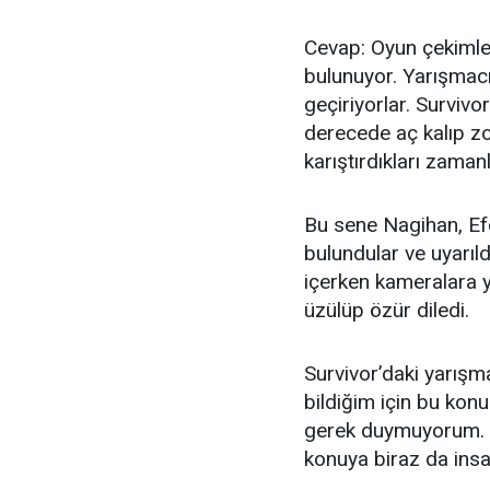
Cevap: Oyun çekimler
bulunuyor. Yarışmacı
geçiriyorlar. Survivo
derecede aç kalıp zo
karıştırdıkları zaman
Bu sene Nagihan, Ef
bulundular ve uyarıld
içerken kameralara y
üzülüp özür diledi.
Survivor’daki yarışma
bildiğim için bu kon
gerek duymuyorum. So
konuya biraz da ins