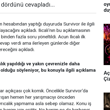
oy
en dördünü cevapladı...
du
m hesabından yaptığı duyuruda Survivor ile ilgili
ayacağını açıkladı. Ilıcalı'nın bu açıklamasının
 binden fazla soru yöneltildi. Acun Ilıcalı ilk
vap verdi ama ilerleyen günlerde diğer
receğini açıkladı.
lık yapıldığı ve yakın çevrenizle daha
 olduğu söyleniyor, bu konuyla ilgili açıklama
Aç
Çi
lar açıkçası çok komik. Öncelikle Survivor’da
arışan hemen her yarışmacıyı önceden
rıcalık yapmama asla sebep olamaz. Konu iş
 benim için eşittir. Ne benim ne de herhangi