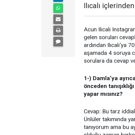
Ilıcalı içlerind
Acun Ilıcalı Instagra
gelen soruları cevapl
ardından Ilıcalı'ya 70
aşamada 4 soruya ce
sorulara da cevap ve
1-) Damla’ya ayrıca
önceden tanışıklığı
yapar mısınız?
Cevap: Bu tarz iddia
Ünlüler takımında y
tanıyorum ama bu ay
olduğu zaman herkes