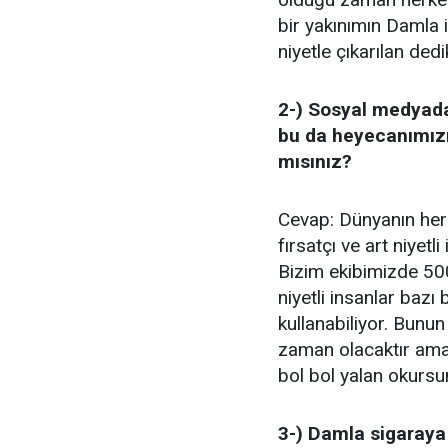
bir yakınımın Damla i
niyetle çıkarılan ded
2-) Sosyal medyada
bu da heyecanımızı
mısınız?
Cevap: Dünyanın her 
fırsatçı ve art niyetl
Bizim ekibimizde 500 
niyetli insanlar bazı 
kullanabiliyor. Bunun a
zaman olacaktır ama
bol bol yalan okursu
3-) Damla sigaraya 