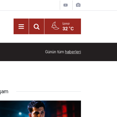
İzmir
32 °C
22:00
Ayçiçeği tarlaları ihtişamıyla görenleri büyüledi!
Günün tüm
haberleri
şam