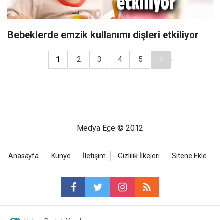
Bebeklerde emzik kullanımı dişleri etkiliyor
1
2
3
4
5
Medya Ege © 2012
Anasayfa
Künye
İletişim
Gizlilik İlkeleri
Sitene Ekle