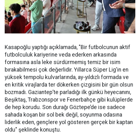
Kasapoğlu yaptığı açıklamada, "Bir futbolcunun aktif
futbolculuk kariyerine veda ederken arkasında
formasına asla leke sürdürmemiş temiz bir isim
bırakabilmesi çok değerlidir. Yıllarca Süper Lig'in en
yüksek tempolu kulvarlarında, ay-yıldızlı formada ve
en kritik virajlarda ter dökerken çizgisini bir gün olsun
bozmadı. Gaziantep’te parladığı ilk günkü heyecanını,
Beşiktaş, Trabzonspor ve Fenerbahçe gibi kulüplerde
de hep korudu. Son durağı Göztepe’de ise sadece
sahada koşan bir sol bek değil, soyunma odasına
liderlik eden, gençlere yol gösteren gerçek bir kaptan
oldu" şeklinde konuştu.