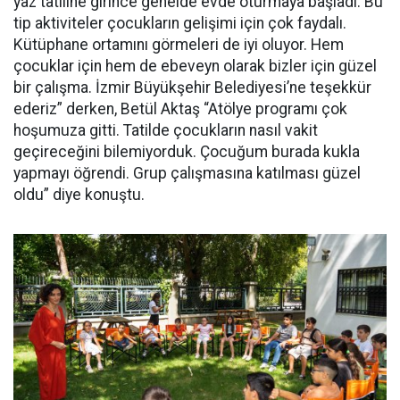
yaz tatiline girince genelde evde oturmaya başladı. Bu
tip aktiviteler çocukların gelişimi için çok faydalı.
Kütüphane ortamını görmeleri de iyi oluyor. Hem
çocuklar için hem de ebeveyn olarak bizler için güzel
bir çalışma. İzmir Büyükşehir Belediyesi’ne teşekkür
ederiz” derken, Betül Aktaş “Atölye programı çok
hoşumuza gitti. Tatilde çocukların nasıl vakit
geçireceğini bilemiyorduk. Çocuğum burada kukla
yapmayı öğrendi. Grup çalışmasına katılması güzel
oldu” diye konuştu.