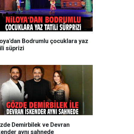
loya'dan Bodrumlu çocuklara yaz
ili süprizi
zde Demirbilek ve Devran
kender aynı sahnede