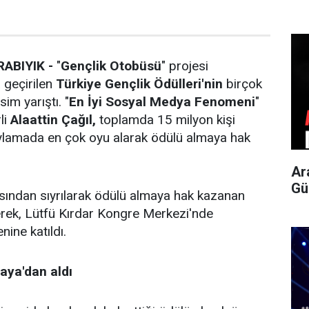
ABIYIK -
"
Gençlik Otobüsü
" projesi
 geçirilen
Türkiye Gençlik Ödülleri'nin
birçok
sim yarıştı. "
En İyi Sosyal Medya Fenomeni
"
li
Alaattin Çağıl,
toplamda 15 milyon kişi
oylamada en çok oyu alarak ödülü almaya hak
Ar
Gü
sından sıyrılarak ödülü almaya hak kazanan
derek, Lütfü Kırdar Kongre Merkezi'nde
ine katıldı.
ya'dan aldı