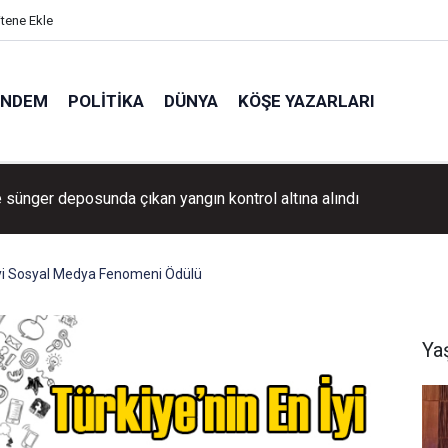
itene Ekle
ÜNDEM
POLITIKA
DÜNYA
KÖŞE YAZARLARI
l şarampole uçtu: 4 yaralı
 İyi Sosyal Medya Fenomeni Ödülü
Ya