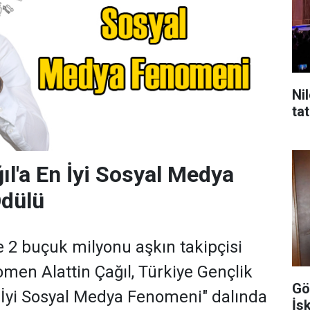
Ni
tat
ıl'a En İyi Sosyal Medya
dülü
e 2 buçuk milyonu aşkın takipçisi
omen Alattin Çağıl, Türkiye Gençlik
Gö
n İyi Sosyal Medya Fenomeni" dalında
İs