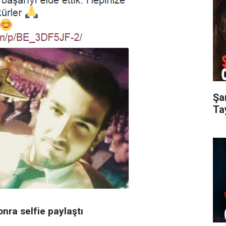
Şar
Ta
nra selfie paylaştı