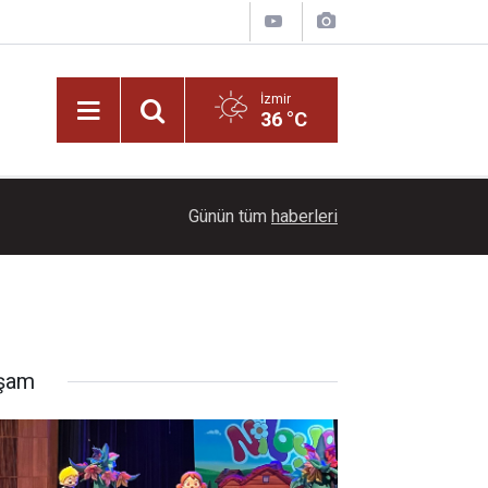
İzmir
36 °C
17:02
Niloya'dan Bodrumlu çocuklara yaz tatili süprizi
Günün tüm
haberleri
şam