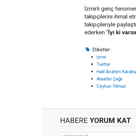
İzmirli genç fenome
takipçilerini ihmal e
takipçileriyle paylaşt
ederken "
İyi ki varsı
Etiketler :
izmir
Twitter
Halil İbrahim Karabıy
Alaattin Çağıl
Ceyhun Yılmaz
HABERE
YORUM KAT