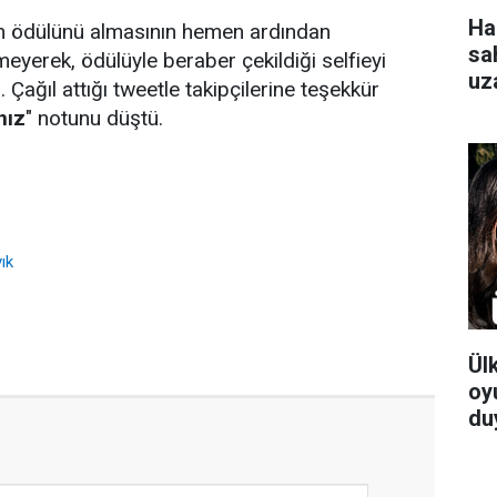
Ha
n ödülünü almasının hemen ardından
sa
tmeyerek, ödülüyle beraber çekildiği selfieyi
uz
ı. Çağıl attığı tweetle takipçilerine teşekkür
gü
nız
" notunu düştü.
ık
Ül
oy
du