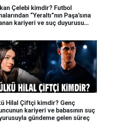
kan Çelebi kimdir? Futbol
halarından “Yeraltı”nın Paşa’sına
anan kariyeri ve suç duyurusu
ndemi
kü Hilal Çiftçi kimdir? Genç
uncunun kariyeri ve babasının suç
yurusuyla gündeme gelen süreç