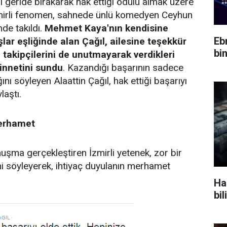
 geride bırakarak hak ettiği ödülü almak üzere
mirli fenomen, sahnede ünlü komedyen Ceyhun
mde takıldı.
Mehmet Kaya'nın kendisine
Eb
lar eşliğinde alan Çağıl, ailesine teşekkür
bi
takipçilerini de unutmayarak verdikleri
innetini sundu
. Kazandığı başarının sadece
ını söyleyen Alaattin Çağıl, hak ettiği başarıyı
laştı.
merhamet
uşma gerçekleştiren İzmirli yetenek, zor bir
i söyleyerek, ihtiyaç duyulanın merhamet
Ha
bil