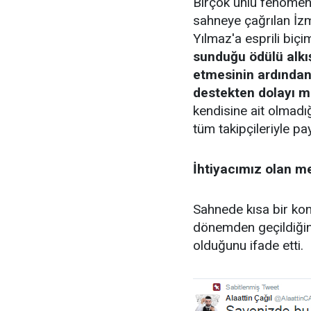
Birçok ünlü fenomeni
sahneye çağrılan İz
Yılmaz'a esprili biçi
sunduğu ödülü alkış
etmesinin ardından 
destekten dolayı m
kendisine ait olmadığ
tüm takipçileriyle pay
İhtiyacımız olan 
Sahnede kısa bir kon
dönemden geçildiğin
olduğunu ifade etti.