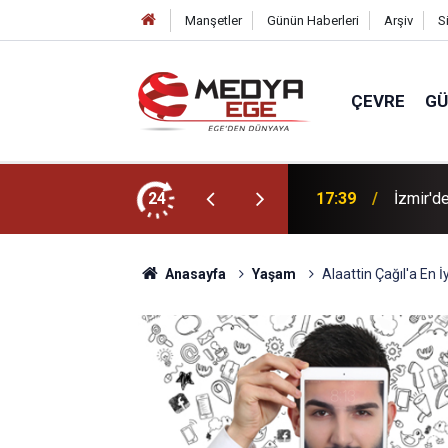
Manşetler
Günün Haberleri
Arşiv
S
ÇEVRE
G
yangın kontrol altına alındı
24
17:25
Otomobi
Anasayfa
Yaşam
Alaattin Çağıl'a En