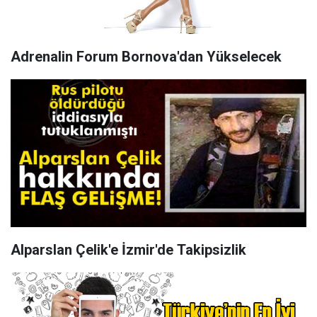
Adrenalin Forum Bornova'dan Yükselecek
Alparslan Çelik'e İzmir'de Takipsizlik