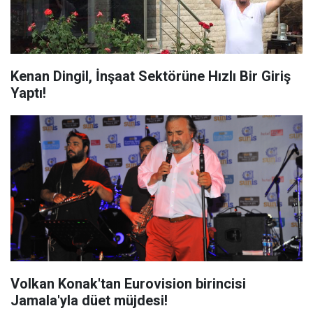
Kenan Dingil, İnşaat Sektörüne Hızlı Bir Giriş
Yaptı!
Volkan Konak'tan Eurovision birincisi
Jamala'yla düet müjdesi!