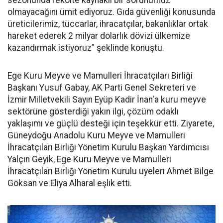
sezonunda rekolte kaynaklı bir sorunumuz
olmayacağını ümit ediyoruz. Gıda güvenliği konusunda
üreticilerimiz, tüccarlar, ihracatçılar, bakanlıklar ortak
hareket ederek 2 milyar dolarlık dövizi ülkemize
kazandırmak istiyoruz” şeklinde konuştu.
Ege Kuru Meyve ve Mamulleri İhracatçıları Birliği
Başkanı Yusuf Gabay, AK Parti Genel Sekreteri ve
İzmir Milletvekili Sayın Eyüp Kadir İnan'a kuru meyve
sektörüne gösterdiği yakın ilgi, çözüm odaklı
yaklaşımı ve güçlü desteği için teşekkür etti. Ziyarete,
Güneydoğu Anadolu Kuru Meyve ve Mamulleri
İhracatçıları Birliği Yönetim Kurulu Başkan Yardımcısı
Yalçın Geyik, Ege Kuru Meyve ve Mamulleri
İhracatçıları Birliği Yönetim Kurulu üyeleri Ahmet Bilge
Göksan ve Eliya Alharal eşlik etti.