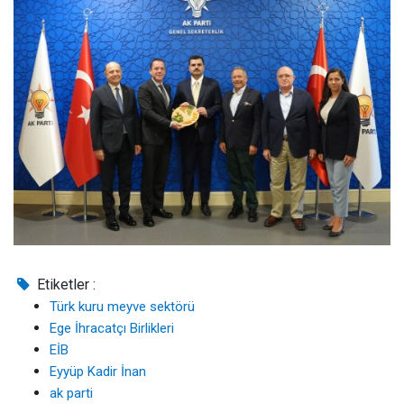
Etiketler :
Türk kuru meyve sektörü
Ege İhracatçı Birlikleri
EİB
Eyyüp Kadir İnan
ak parti