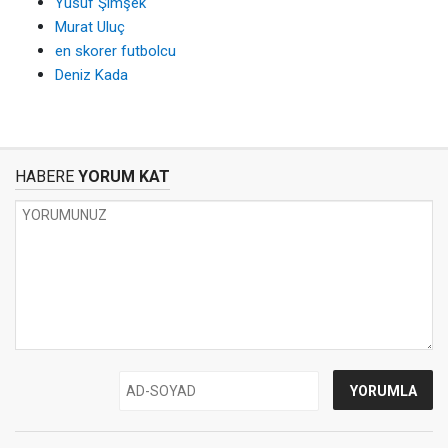
Yusuf Şimşek
Murat Uluç
en skorer futbolcu
Deniz Kada
HABERE
YORUM KAT