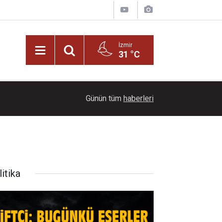
İzmir
31 °C
21:00
Başkan İlkay Çiçek tutuklandı!
Günün tüm
haberleri
itika