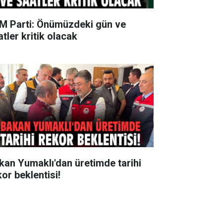
M Parti: Önümüzdeki gün ve
tler kritik olacak
kan Yumaklı'dan üretimde tarihi
kor beklentisi!