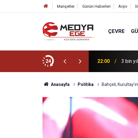
Manşetler
Günün Haberleri
Arşiv
S
ÇEVRE
G
r için sahada
24
22:00
3 bin yı
Anasayfa
Politika
Bahçeli, Kurultay'