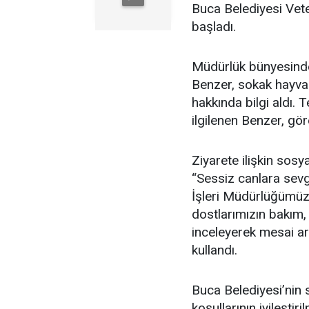
Buca Belediyesi Vete
başladı.
Müdürlük bünyesinde 
Benzer, sokak hayvan
hakkında bilgi aldı.
ilgilenen Benzer, gör
Ziyarete ilişkin so
“Sessiz canlara sevg
İşleri Müdürlüğümüz
dostlarımızın bakım,
inceleyerek mesai ark
kullandı.
Buca Belediyesi’nin 
koşullarının iyileştir