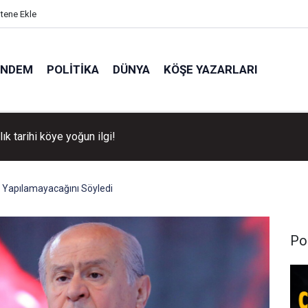
itene Ekle
ÜNDEM
POLITIKA
DÜNYA
KÖŞE YAZARLARI
llık tarihi köye yoğun ilgi!
ın Yapılamayacağını Söyledi
Pol