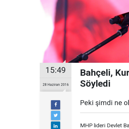
15:49
Bahçeli, Ku
Söyledi
28 Haziran 2016
Peki şimdi ne o
MHP lideri Devlet Ba