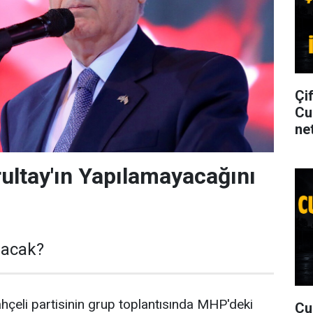
Çi
Cu
net
rultay'ın Yapılamayacağını
lacak?
hçeli partisinin grup toplantısında MHP'deki
Cu