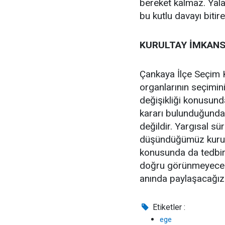
bereket kalmaz. Yala
bu kutlu davayı bitir
KURULTAY İMKANS
Çankaya İlçe Seçim 
organlarının seçimi
değişikliği konusund
kararı bulunduğunda
değildir. Yargısal 
düşündüğümüz kurult
konusunda da tedbir
doğru görünmeyecekt
anında paylaşacağız
Etiketler :
ege