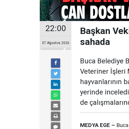
22:00
Başkan Veki
sahada
07 Ağustos 2026
Buca Belediye B
Veteriner İşler
hayvanlarının b
yerinde inceled
de çalışmalarınd
MEDYA EGE –
Buca 