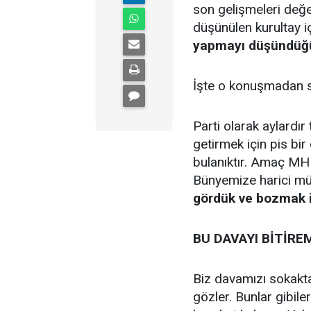
son gelişmeleri değe
düşünülen kurultay i
yapmayı düşündüğüm
İşte o konuşmadan sa
Parti olarak aylardır
getirmek için pis bir 
bulanıktır. Amaç MHP
Bünyemize harici mü
gördük ve bozmak i
BU DAVAYI BİTİR
Biz davamızı sokakt
gözler. Bunlar gibile