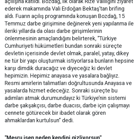
açılışına katıldı. Bozdağ, ilk olarak Rize Valiliğini ziyaret
ederek makamında Vali Erdoğan Bektaş’tan brifing
aldı. Fuarın açılış programında konuşan Bozdağ, 15
Temmuz darbe girişimine değinerek yeni yapılanma ile
ileriki yıllarda da olası darbe girişimlerinin
önlenmesinin amaçlandığını belirterek, “Türkiye
Cumhuriyeti hükümetleri bundan sonraki süreçte
devletin içerisinde devlet olmak, paralel, yatay, dikey
ne tür bir yapı oluşturmak istiyorlarsa bunların hepsine
karşı dimdik duracağız ve diyeceğiz ki devlet
hepimizin. Hepimiz anayasa ve yasalara bağlıyız.
Resmi amirlerin talimatları doğrultusunda Anayasa ve
yasalarda hizmet edeceğiz. Sonraki süreçte bu
adımları atmak durumundayız ki Türkiye’nin sistemi
darbe şakşakçısı, darbe duacısı, darbe için çalışmayı
cennete götürecek bir ibadet olarak gören
ahmaklardan kurtulsun” dedi.
"Meşru isen neden kendini gizliyorsun"