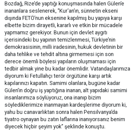
Bozdağ, Rize’de yaptığı konuşmasında halen Gülen’e
inananlara seslenerek, “Kur'an’ın, sünnetin ekseni
dışında FETÖ’nun eksenine kapılmış bu yapıya karşı
elbette bizim dirayetli, kararlı ve etkin bir mücadele
yapmamız gerekiyor. Bunun için devlet aygıtı
içerisindeki bu yapının temizlenmesi, Türkiye’nin
demokrasisinin, milli iradesinin, hukuk devletinin bir
daha tehlike ve tehdit altına girmemesi için son
derece önemli böylesi yapıların oluşmaması için
tedbir almak yine bu kadar önemlidir. Vatandaşlarımıza
diyorum ki Fetullahçı terör örgütüne karşı artık
kapılarınızı kapatın. Samimi olanlara, bugüne kadar
Gülen’in doğru iş yaptığına inanan, alt yapıdaki samimi
insanlarımıza söylüyoruz, ona inanıp bizim
söylediklerimize inanmayan kardeşlerime diyorum ki,
yahu bu canavarlıktan sonra halen Pensilvanya’da
tiyatro oynayan bu zatın laflarına inanıyorsanız benim
diyecek hiçbir şeyim yok” şeklinde konuştu.