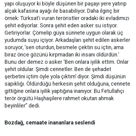
yapı oluşuyor ki böyle düşünen bir paşayı yere yatırıp
alçak kafasına ayağı ile basabiliyor. Daha ilginç bir
örnek: Türksat’ı vuran teröristler oradaki iki evladımızı
şehit ediyorlar. Sonra şehit eden asker su istiyor.
Getiriyorlar. Çömelip güya sünnete uygun olarak üç
yudumda suyu içiyor. Arkadaşları şehit edilen askerler
soruyor, ‘sen oturdun, besmele çektin su içtin, ama
biraz önce gözünü kırpmadan iki insanı öldürdün.’
Bunu der demez o asker ‘Ben onlara iyilik ettim. Onlar
şehit oldular. Şimdi cennetler. Ben de şehadet
şerbetini içtim öyle yola çıktım’ diyor. Şimdi düşünün
sapıklığı. Öldürdüğü herkesin şehit olduğuna, cennete
gittiğine onlara iyilik yaptığına inanıyor. Bu Fetullahçı
terör örgütü Haşhaşilere rahmet okutan ahmak
beyinliler” dedi.
Bozdağ, cemaate inananlara seslendi