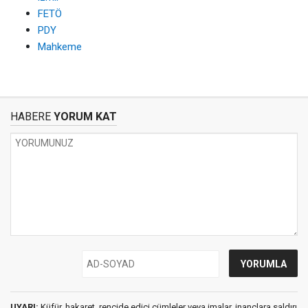
FETÖ
PDY
Mahkeme
HABERE
YORUM KAT
UYARI:
Küfür, hakaret, rencide edici cümleler veya imalar, inançlara saldırı