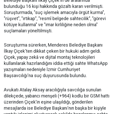
Belediye Başkanı İlkay Çiçek'in de aralarında
bulunduğu 16 kişi hakkında gözaltı kararı verilmişti.
Soruşturmada, "suç işlemek amacıyla örgüt kurma",
"rüşvet", "irtikap", "resmî belgede sahtecilik", "görevi
kötüye kullanma" ve "imar kirliliğine neden olma"
suçlamaları yöneltilmişti.
Soruşturma sürerken, Menderes Belediye Başkanı
İlkay Çiçek'ten dikkat çeken bir hukuki adım geldi.
Çiçek, yapay zekâ ve dijital montaj teknolojileri
kullanılarak hazırlandığını iddia ettiği sahte WhatsApp
yazışmaları nedeniyle İzmir Cumhuriyet
Başsavcılığı'na suç duyurusunda bulundu.
Avukatı Atalay Aksay aracılığıyla savcılığa sunulan
dilekçede, yabancı menşeli (+964) kodlu bir GSM hattı
üzerinden Çiçek'in eşine ulaşıldığı, gönderilen
mesajlarda ise Belediye Başkanı'nın başka bir kişiyle