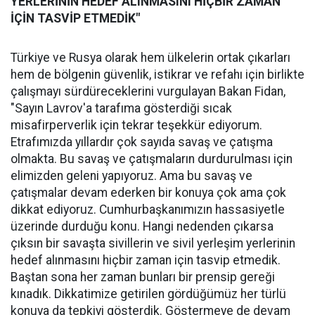
YERLERİNİN HEDEF ALINMASINI HİÇBİR ZAMAN
İÇİN TASVİP ETMEDİK"
Türkiye ve Rusya olarak hem ülkelerin ortak çıkarları
hem de bölgenin güvenlik, istikrar ve refahı için birlikte
çalışmayı sürdüreceklerini vurgulayan Bakan Fidan,
"Sayın Lavrov'a tarafıma gösterdiği sıcak
misafirperverlik için tekrar teşekkür ediyorum.
Etrafımızda yıllardır çok sayıda savaş ve çatışma
olmakta. Bu savaş ve çatışmaların durdurulması için
elimizden geleni yapıyoruz. Ama bu savaş ve
çatışmalar devam ederken bir konuya çok ama çok
dikkat ediyoruz. Cumhurbaşkanımızın hassasiyetle
üzerinde durduğu konu. Hangi nedenden çıkarsa
çıksın bir savaşta sivillerin ve sivil yerleşim yerlerinin
hedef alınmasını hiçbir zaman için tasvip etmedik.
Baştan sona her zaman bunları bir prensip gereği
kınadık. Dikkatimize getirilen gördüğümüz her türlü
konuya da tepkiyi gösterdik. Göstermeye de devam