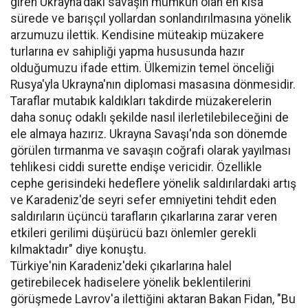
giren Ukrayna'daki savaşın mümkün olan en kısa
sürede ve barışçıl yollardan sonlandırılmasına yönelik
arzumuzu ilettik. Kendisine müteakip müzakere
turlarına ev sahipliği yapma hususunda hazır
olduğumuzu ifade ettim. Ülkemizin temel önceliği
Rusya'yla Ukrayna'nın diplomasi masasına dönmesidir.
Taraflar mutabık kaldıkları takdirde müzakerelerin
daha sonuç odaklı şekilde nasıl ilerletilebileceğini de
ele almaya hazırız. Ukrayna Savaşı'nda son dönemde
görülen tırmanma ve savaşın coğrafi olarak yayılması
tehlikesi ciddi surette endişe vericidir. Özellikle
cephe gerisindeki hedeflere yönelik saldırılardaki artış
ve Karadeniz'de seyri sefer emniyetini tehdit eden
saldırıların üçüncü tarafların çıkarlarına zarar veren
etkileri gerilimi düşürücü bazı önlemler gerekli
kılmaktadır" diye konuştu.
Türkiye'nin Karadeniz'deki çıkarlarına halel
getirebilecek hadiselere yönelik beklentilerini
görüşmede Lavrov'a ilettiğini aktaran Bakan Fidan, "Bu