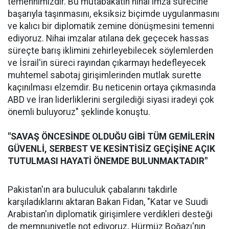
temennimizdir. Bu mutabakatın nihai imza sürecine
başarıyla taşınmasını, eksiksiz biçimde uygulanmasını
ve kalıcı bir diplomatik zemine dönüşmesini temenni
ediyoruz. Nihai imzalar atılana dek geçecek hassas
süreçte barış iklimini zehirleyebilecek söylemlerden
ve İsrail'in süreci rayından çıkarmayı hedefleyecek
muhtemel sabotaj girişimlerinden mutlak surette
kaçınılması elzemdir. Bu neticenin ortaya çıkmasında
ABD ve İran liderliklerini sergilediği siyasi iradeyi çok
önemli buluyoruz" şeklinde konuştu.
"SAVAŞ ÖNCESİNDE OLDUĞU GİBİ TÜM GEMİLERİN
GÜVENLİ, SERBEST VE KESİNTİSİZ GEÇİŞİNE AÇIK
TUTULMASI HAYATİ ÖNEMDE BULUNMAKTADIR"
Pakistan'ın ara buluculuk çabalarını takdirle
karşıladıklarını aktaran Bakan Fidan, "Katar ve Suudi
Arabistan'ın diplomatik girişimlere verdikleri desteği
de memnuniyetle not ediyoruz. Hürmüz Boğazı'nın