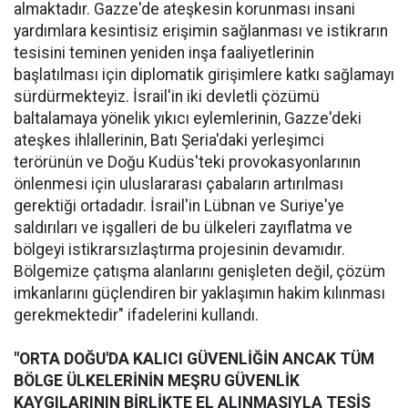
almaktadır. Gazze'de ateşkesin korunması insani
yardımlara kesintisiz erişimin sağlanması ve istikrarın
tesisini teminen yeniden inşa faaliyetlerinin
başlatılması için diplomatik girişimlere katkı sağlamayı
sürdürmekteyiz. İsrail'in iki devletli çözümü
baltalamaya yönelik yıkıcı eylemlerinin, Gazze'deki
ateşkes ihlallerinin, Batı Şeria'daki yerleşimci
terörünün ve Doğu Kudüs'teki provokasyonlarının
önlenmesi için uluslararası çabaların artırılması
gerektiği ortadadır. İsrail'in Lübnan ve Suriye'ye
saldırıları ve işgalleri de bu ülkeleri zayıflatma ve
bölgeyi istikrarsızlaştırma projesinin devamıdır.
Bölgemize çatışma alanlarını genişleten değil, çözüm
imkanlarını güçlendiren bir yaklaşımın hakim kılınması
gerekmektedir" ifadelerini kullandı.
"ORTA DOĞU'DA KALICI GÜVENLİĞİN ANCAK TÜM
BÖLGE ÜLKELERİNİN MEŞRU GÜVENLİK
KAYGILARININ BİRLİKTE EL ALINMASIYLA TESİS