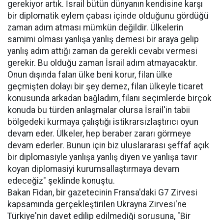
gerekiyor artık. İsrail bütün dünyanın kendisine karşı
bir diplomatik eylem çabası içinde olduğunu gördüğü
zaman adım atması mümkün değildir. Ülkelerin
samimi olması yanlışa yanlış demesi bir araya gelip
yanlış adım attığı zaman da gerekli cevabı vermesi
gerekir. Bu olduğu zaman İsrail adım atmayacaktır.
Onun dışında falan ülke beni korur, filan ülke
geçmişten dolayı bir şey demez, filan ülkeyle ticaret
konusunda arkadan bağladım, filanı seçimlerde birçok
konuda bu türden anlaşmalar olursa İsrail'in tabii
bölgedeki kurmaya çalıştığı istikrarsızlaştırıcı oyun
devam eder. Ülkeler, hep beraber zararı görmeye
devam ederler. Bunun için biz uluslararası şeffaf açık
bir diplomasiyle yanlışa yanlış diyen ve yanlışa tavır
koyan diplomasiyi kurumsallaştırmaya devam
edeceğiz" şeklinde konuştu.
Bakan Fidan, bir gazetecinin Fransa'daki G7 Zirvesi
kapsamında gerçekleştirilen Ukrayna Zirvesi'ne
Türkiye'nin davet edilip edilmediği sorusuna, "Bir