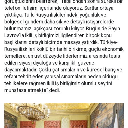
görüştüklerini belirterek, "Tabii ondan sonra sürekli bir
telefon iletişimi içerisinde oluyoruz. Şartlar ortaya
çıktıkça. Türk-Rusya ilişkilerindeki yoğunluk ve
bölgesel gündem daha sık ve detaylı istişarelerde
bulunmamızı açıkçası zorunlu kılıyor. Bugün de Sayın
Lavrov'la ikili iş birliğimizi ilgilendiren birçok konu
başlıklarını detaylı biçimde masaya yatırdık. Türkiye-
Rusya ilişkileri köklü bir tarihi birikime, güçlü ekonomik
temellere, en üst düzeyde liderlerimiz arasında tesis
edilen siyasi diyaloğa ve karşılıklı güvene
dayanmaktadır. Çoklu çatışmaların ve küresel barış ve
refahı tehdit eden yapısal sınamaların neden olduğu
tehlikelere rağmen ikili iş birliğimiz olumlu seyrini
muhafaza etmekte" dedi.