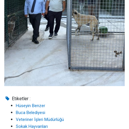
Etiketler :
Hüseyin Benzer
Buca Belediyesi
Veteriner İşleri Müdürlüğü
Sokak Hayvanları