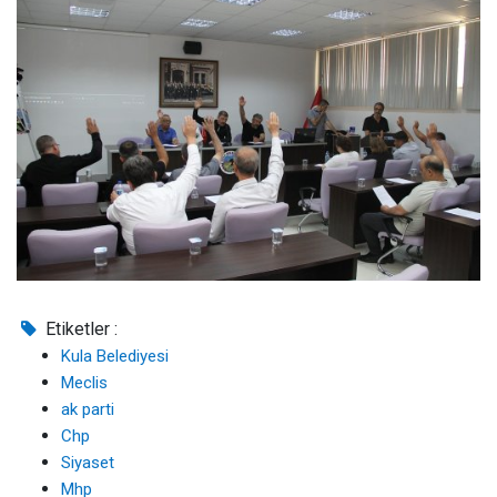
Etiketler :
Kula Belediyesi
Meclis
ak parti
Chp
Siyaset
Mhp