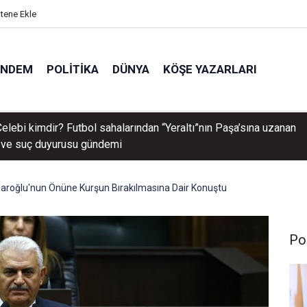
itene Ekle
ÜNDEM
POLITIKA
DÜNYA
KÖŞE YAZARLARI
elebi kimdir? Futbol sahalarından “Yeraltı”nın Paşa’sına uzanan
i ve suç duyurusu gündemi
lıçdaroğlu'nun Önüne Kurşun Bırakılmasına Dair Konuştu
Pol