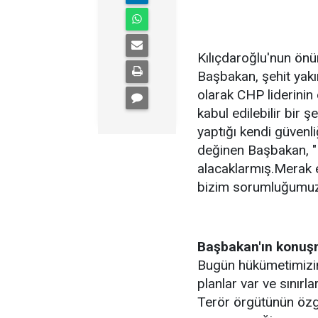
Kılıçdaroğlu'nun önü
Başbakan, şehit yakı
olarak CHP liderinin
kabul edilebilir bir ş
yaptığı kendi güvenl
değinen Başbakan, "N
alacaklarmış.Merak e
bizim sorumluğumuz 
Başbakan'ın konuşm
Bugün hükümetimizin
planlar var ve sınır
Terör örgütünün özgü