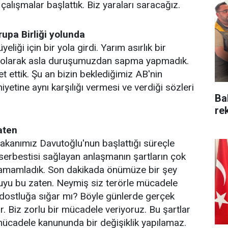
alışmalar başlattık. Biz yaraları saracağız.
rupa Birliği yolunda
yeliği için bir yola girdi. Yarım asırlık bir
e olarak asla duruşumuzdan sapma yapmadık.
t ettik. Şu an bizin beklediğimiz AB'nin
yetine aynı karşılığı vermesi ve verdiği sözleri
Ba
re
aten
kanımız Davutoğlu'nun başlattığı süreçle
serbestisi sağlayan anlaşmanın şartların çok
tamamladık. Son dakikada önümüze bir şey
 huyu bu zaten. Neymiş siz terörle mücadele
 dostluğa sığar mı? Böyle günlerde gerçek
r. Biz zorlu bir mücadele veriyoruz. Bu şartlar
 mücadele kanununda bir değişiklik yapılamaz.