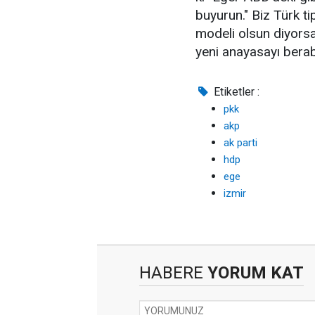
buyurun." Biz Türk t
modeli olsun diyorsa
yeni anayasayı bera
Etiketler :
pkk
akp
ak parti
hdp
ege
izmir
HABERE
YORUM KAT