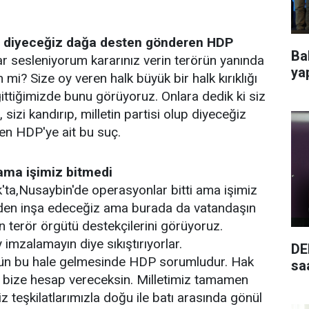
lup diyeceğiz dağa desten gönderen HDP
Ba
r sesleniyorum kararınız verin terörün yanında
ya
n mi? Size oy veren halk büyük bir halk kırıklığı
gittiğimizde bunu görüyoruz. Onlara dedik ki siz
 sizi kandırıp, milletin partisi olup diyeceğiz
n HDP'ye ait bu suç.
 ama işimiz bitmedi
'ta,Nusaybin'de operasyonlar bitti ama işimiz
niden inşa edeceğiz ama burada da vatandaşın
n terör örgütü destekçilerini görüyoruz.
 imzalamayın diye sıkıştırıyorlar.
DE
n bu hale gelmesinde HDP sorumludur. Hak
saa
e bize hesap vereceksin. Milletimiz tamamen
Biz teşkilatlarımızla doğu ile batı arasında gönül