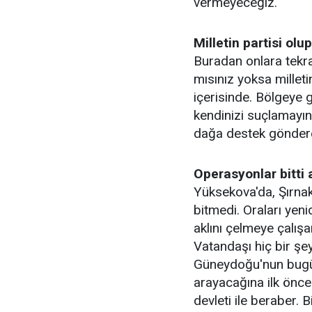
vermeyeceğiz.
Milletin partisi o
Buradan onlara tekra
mısınız yoksa milleti
içerisinde. Bölgeye 
kendinizi suçlamayın,
dağa destek göndere
Operasyonlar bitti
Yüksekova'da, Şırnak
bitmedi. Oraları ye
aklını çelmeye çalışa
Vatandaşı hiç bir şey
Güneydoğu'nun bugü
arayacağına ilk önc
devleti ile beraber. 