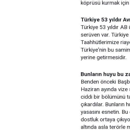
köprüsü kurmak için ç
Türkiye 53 yıldır Av
Türkiye 53 yıldır AB ü
serüven var. Türkiy
Taahhütlerimize riaye
Türkiye'nin bu samimi
yerine getirmesidir.
Bunların huyu bu z
Benden önceki Başba
Haziran ayında vize 
ciddi bir bölümünü 
çıkardılar. Bunların
yasasını esnetin. Bu
dostluk ortaya çıkıyo
altında asla terörle