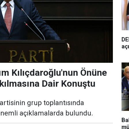
DE
aç
ırım Kılıçdaroğlu'nun Önüne
kılmasına Dair Konuştu
partisinin grup toplantısında
nemli açıklamalarda bulundu.
Bak
mü