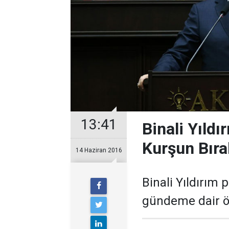
13:41
Binali Yıld
Kurşun Bıra
14 Haziran 2016
Binali Yıldırım 
gündeme dair ö