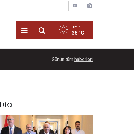
İzmir
36 °C
20:00
Başkan Vekili Benzer: Tarihi mirasa sahip çıkaca
Günün tüm
haberleri
itika