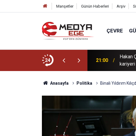
Manşetler
Günün Haberleri
Arşiv
S
ÇEVRE
G
Hakan Ç
 maçında buluştu!
24
21:00
kariyer
Anasayfa
Politika
Binali Yıldırım Kı