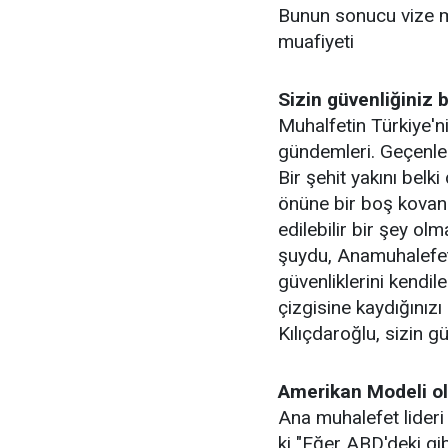
Bunun sonucu vize mu
muafiyeti
Sizin güvenliğiniz
Muhalfetin Türkiye'
gündemleri. Geçenler
Bir şehit yakını belk
önüne bir boş kovan 
edilebilir bir şey o
şuydu, Anamuhalefet 
güvenliklerini kendi
çizgisine kaydığınız
Kılıçdaroğlu, sizin 
Amerikan Modeli ol
Ana muhalefet lideri
ki "Eğer ABD'deki gib