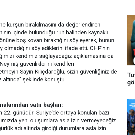
ne kurşun bırakılmasını da değerlendiren
nının içinde bulunduğu ruh halinden kaynaklı
 önüne boş kovan bıraktığını söyleyerek, bunun
ey olmadığını söylediklerini ifade etti. CHP'nin
iğimizi kendimiz sağlayacağız açıklamasına da
eymiş güvenliklerini kendileri
tmeyin Sayın Kılıçdaroğlu, sizin güvenliğiniz de
Tu
altında" şeklinde konuştu.
gö
alarından satır başları:
 22. günüdür. Suriye'de ortaya konulan bazı
larımızda yeni oluşumlara asla izin vermeyeceğiz.
rlük adı altında girdiği durumlara asla izin