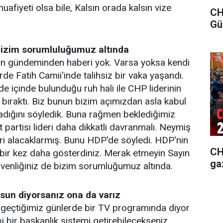
afiyeti olsa bile, Kalsın orada kalsın vize
CH
Gü
 bizim sorumluluğumuz altında
nin gündeminden haberi yok. Varsa yoksa kendi
de Fatih Camii'inde talihsiz bir vaka yaşandı.
i de içinde bulunduğu ruh hali ile CHP liderinin
bıraktı. Biz bunun bizim açımızdan asla kabul
lmadığını söyledik. Buna rağmen beklediğimiz
partisi lideri daha dikkatli davranmalı. Neymiş
leri alacaklarmış. Bunu HDP'de söyledi. HDP'nin
CHP
ı bir kez daha gösterdiniz. Merak etmeyin Sayın
ga
güvenliğiniz de bizim sorumluğumuz altında.
sun diyorsanız ona da varız
 geçtiğimiz günlerde bir TV programında diyor
i bir başkanlık sistemi getirebilecekseniz