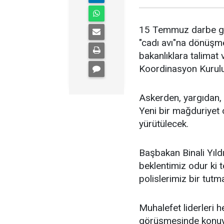
15 Temmuz darbe gir
"cadı avı"na dönüşme
bakanlıklara talimat 
Koordinasyon Kurulu 
Askerden, yargıdan, e
Yeni bir mağduriyet o
yürütülecek.
Başbakan Binali Yıld
beklentimiz odur ki te
polislerimiz bir tutma
Muhalefet liderleri
görüşmesinde konuyu 