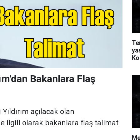
Te
ya
Ko
rım'dan Bakanlara Flaş
 Yıldırım açılacak olan
e ilgili olarak bakanlara flaş talimat
Me