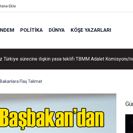
itene Ekle
ÜNDEM
POLITIKA
DÜNYA
KÖŞE YAZARLARI
ik işçi ırmakta boğuldu
n Bakanlara Flaş Talimat
Gü