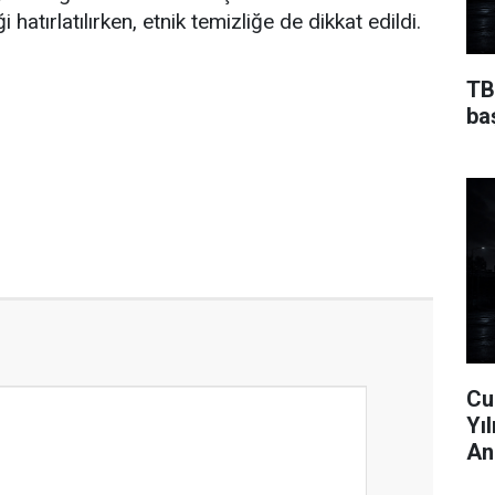
i hatırlatılırken, etnik temizliğe de dikkat edildi.
TB
ba
Cu
Yı
An