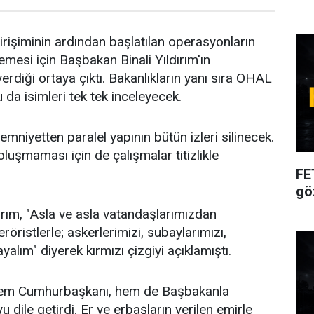
işiminin ardından başlatılan operasyonların
mesi için Başbakan Binali Yıldırım'ın
verdiği ortaya çıktı. Bakanlıkların yanı sıra OHAL
da isimleri tek tek inceleyecek.
mniyetten paralel yapının bütün izleri silinecek.
luşmaması için de çalışmalar titizlikle
FE
gö
ırım, "Asla ve asla vatandaşlarımızdan
röristlerle; askerlerimizi, subaylarımızı,
yalım" diyerek kırmızı çizgiyi açıklamıştı.
 hem Cumhurbaşkanı, hem de Başbakanla
dile getirdi. Er ve erbaşların verilen emirle