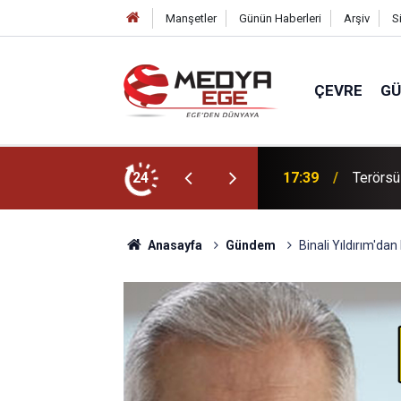
Manşetler
Günün Haberleri
Arşiv
S
ÇEVRE
G
in yasa teklifi TBMM Adalet Komisyonu'nda
24
17:33
Mevsiml
Anasayfa
Gündem
Binali Yıldırım'da