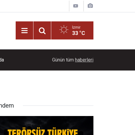
İzmir
33 °C
17:10
FETÖ’cü Burkay Karatepe’nin ablası gözaltına alı
Günün tüm
haberleri
ndem