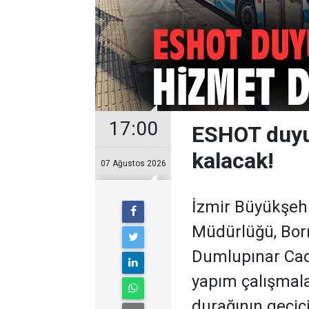
17:00
ESHOT duyur
kalacak!
07 Ağustos 2026
İzmir Büyükşeh
Müdürlüğü, Bor
Dumlupınar Cad
yapım çalışmala
durağının geçici