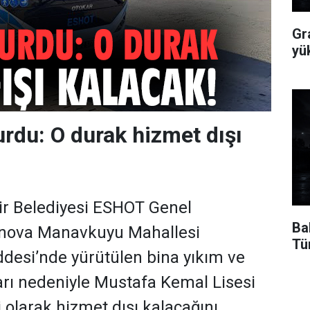
Gr
yü
du: O durak hizmet dışı
ir Belediyesi ESHOT Genel
Ba
nova Manavkuyu Mahallesi
Tü
desi’nde yürütülen bina yıkım ve
rı nedeniyle Mustafa Kemal Lisesi
 olarak hizmet dışı kalacağını