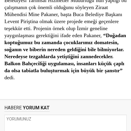
Belediyesi Tarımsal Hizmetler Müdürlüğü’nün yaptığı bu 
çalışmanın çok önemli olduğunu söyleyen Ziraat 
Mühendisi Mine Pakaner, başta Buca Belediye Başkanı 
Levent Piriştina olmak üzere projede emeği geçenlere 
teşekkür etti. Projenin örnek olup İzmir geneline 
yaygınlaşması gerektiğini ifade eden Pakaner, 
“Doğadan 
koptuğumuz bu zamanda çocuklarımız domatesin, 
soğanın ve biberin nereden geldiğini bile bilmiyorlar. 
Neredeyse tezgahlarda yetiştiğini zannedecekler. 
Balkon Bahçeciliği uygulaması, insanları küçük çaplı 
da olsa tabiatla buluşturmak için büyük bir şanstır”
dedi.
HABERE
YORUM KAT