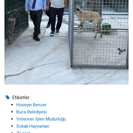
Etiketler :
Hüseyin Benzer
Buca Belediyesi
Veteriner İşleri Müdürlüğü
Sokak Hayvanları