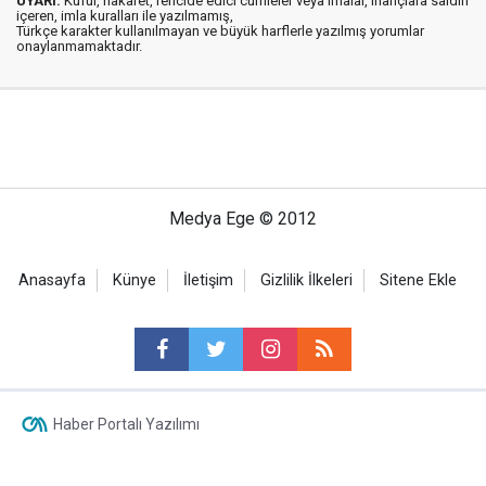
UYARI:
Küfür, hakaret, rencide edici cümleler veya imalar, inançlara saldırı
içeren, imla kuralları ile yazılmamış,
Türkçe karakter kullanılmayan ve büyük harflerle yazılmış yorumlar
onaylanmamaktadır.
Medya Ege © 2012
Anasayfa
Künye
İletişim
Gizlilik İlkeleri
Sitene Ekle
Haber Portalı Yazılımı