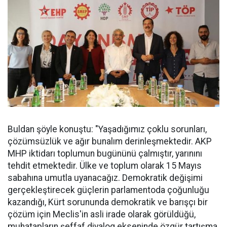
Buldan şöyle konuştu: "Yaşadığımız çoklu sorunları,
çözümsüzlük ve ağır bunalım derinleşmektedir. AKP
MHP iktidarı toplumun bugününü çalmıştır, yarınını
tehdit etmektedir. Ülke ve toplum olarak 15 Mayıs
sabahına umutla uyanacağız. Demokratik değişimi
gerçekleştirecek güçlerin parlamentoda çoğunluğu
kazandığı, Kürt sorununda demokratik ve barışçı bir
çözüm için Meclis'in asli irade olarak görüldüğü,
muhatapların şeffaf diyalog ekseninde özgür tartışma