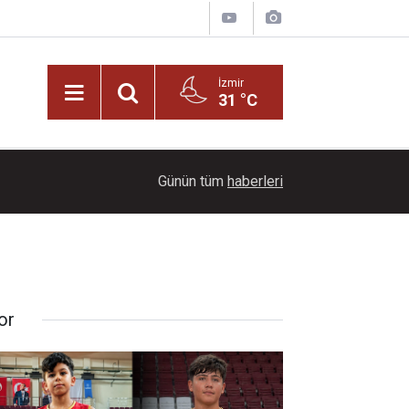
İzmir
31 °C
21:00
Başkan İlkay Çiçek tutuklandı!
Günün tüm
haberleri
or