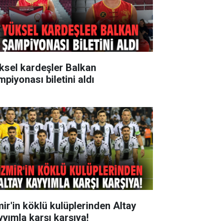
ksel kardeşler Balkan
mpiyonası biletini aldı
mir'in köklü kulüplerinden Altay
yyımla karşı karşıya!