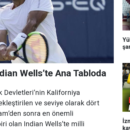
Yü
şa
ndian Wells’te Ana Tabloda
 Devletleri’nin Kaliforniya
kleştirilen ve seviye olarak dört
am’den sonra en önemli
İz
ri olan Indian Wells’te milli
ka