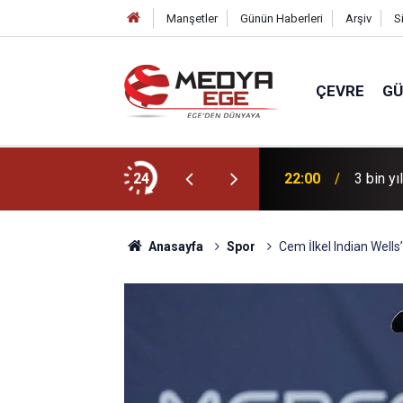
Manşetler
Günün Haberleri
Arşiv
S
ÇEVRE
G
r için sahada
24
22:00
3 bin yı
Anasayfa
Spor
Cem İlkel Indian Well