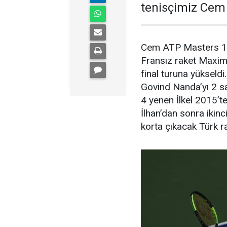
tenisçimiz Cem İ
Cem ATP Masters 100
Fransız raket Maxime
final turuna yükseldi
Govind Nanda’yı 2 s
4 yenen İlkel 2015’
İlhan’dan sonra ikin
korta çıkacak Türk r