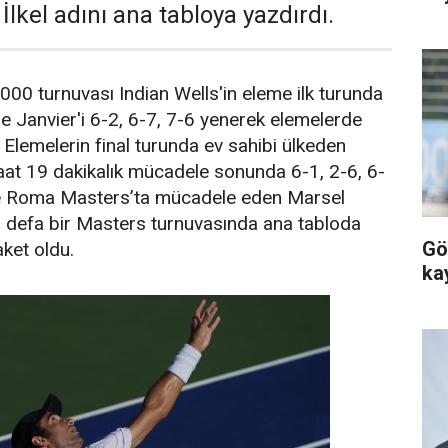
lkel adını ana tabloya yazdırdı.
0 turnuvası Indian Wells'in eleme ilk turunda
 Janvier'i 6-2, 6-7, 7-6 yenerek elemelerde
. Elemelerin final turunda ev sahibi ülkeden
aat 19 dakikalık mücadele sonunda 6-1, 2-6, 6-
te Roma Masters’ta mücadele eden Marsel
ci defa bir Masters turnuvasında ana tabloda
Gö
aket oldu.
ka