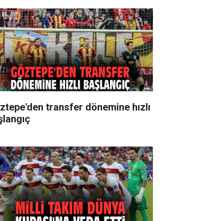
ztepe'den transfer dönemine hızlı
şlangıç