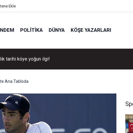
itene Ekle
ÜNDEM
POLITIKA
DÜNYA
KÖŞE YAZARLARI
llık tarihi köye yoğun ilgi!
s’te Ana Tabloda
Sp