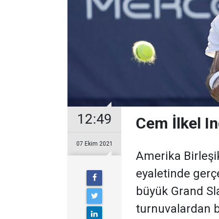
12:49
Cem İlkel I
07 Ekim 2021
Amerika Birleşik
eyaletinde gerçe
büyük Grand Sl
turnuvalardan bi