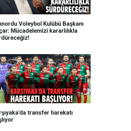
tınordu Voleybol Kulübü Başkanı
çar: Mücadelemizi kararlılıkla
rdüreceğiz!
rşıyaka'da transfer harekatı
şlıyor