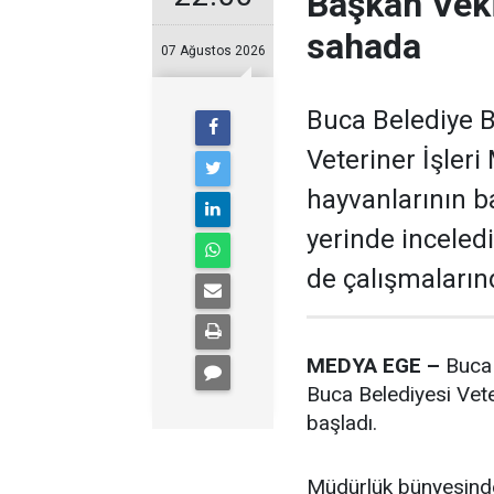
Başkan Veki
sahada
07 Ağustos 2026
Buca Belediye B
Veteriner İşler
hayvanlarının b
yerinde inceled
de çalışmalarınd
MEDYA EGE –
Buca 
Buca Belediyesi Vete
başladı.
Müdürlük bünyesinde 