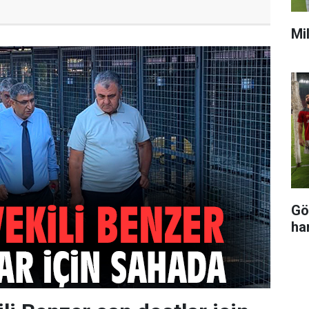
Mi
Gö
ha