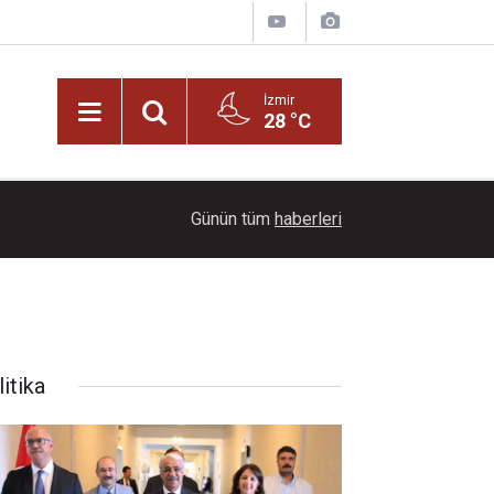
İzmir
28 °C
22:00
Ayçiçeği tarlaları ihtişamıyla görenleri büyüledi!
Günün tüm
haberleri
itika