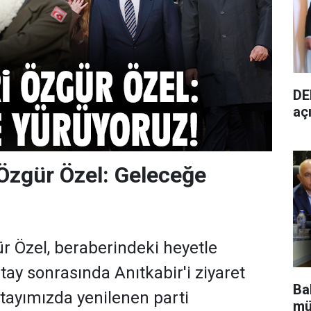
DE
aç
Özgür Özel: Geleceğe
r Özel, beraberindeki heyetle
tay sonrasında Anıtkabir'i ziyaret
Bak
ultayımızda yenilenen parti
mü