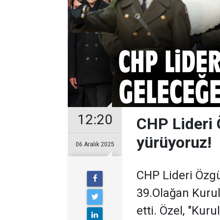
12:20
CHP Lideri 
yürüyoruz!
06 Aralık 2025
CHP Lideri Özgü
39.Olağan Kurul
etti. Özel, "Kur