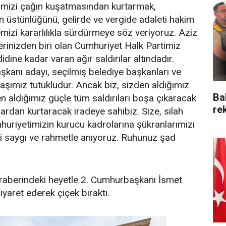
mizi çağın kuşatmasından kurtarmak,
 üstünlüğünü, gelirde ve vergide adaleti hakim
mizi kararlılıkla sürdürmeye söz veriyoruz. Aziz
serinizden biri olan Cumhuriyet Halk Partimiz
ine kadar varan ağır saldırılar altındadır.
kanı adayı, seçilmiş belediye başkanları ve
aşımız tutukludur. Ancak biz, sizden aldığımız
Ba
en aldığımız güçle tüm saldırıları boşa çıkaracak
re
ardan kurtaracak iradeye sahibiz. Size, silah
huriyetimizin kurucu kadrolarına şükranlarımızı
zi saygı ve rahmetle anıyoruz. Ruhunuz şad
raberindeki heyetle 2. Cumhurbaşkanı İsmet
yaret ederek çiçek bıraktı.