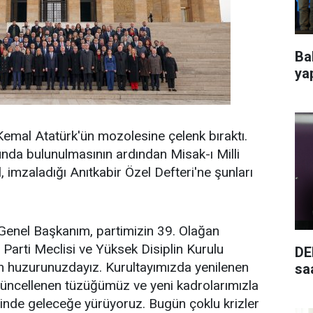
Ba
ya
emal Atatürk'ün mozolesine çelenk bıraktı.
nda bulunulmasının ardından Misak-ı Milli
 imzaladığı Anıtkabir Özel Defteri'ne şunları
 Genel Başkanım, partimizin 39. Olağan
 Parti Meclisi ve Yüksek Disiplin Kurulu
DE
en huzurunuzdayız. Kurultayımızda yenilenen
saa
güncellenen tüzüğümüz ve yeni kadrolarımızla
içinde geleceğe yürüyoruz. Bugün çoklu krizler