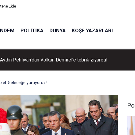
itene Ekle
ÜNDEM
POLITIKA
DÜNYA
KÖŞE YAZARLARI
Aydın Pehlivan'dan Volkan Demirel'e tebrik ziyareti!
zel: Geleceğe yürüyoruz!
Pol