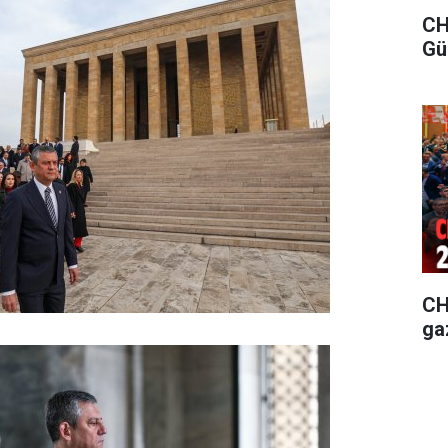
CH
Gü
CHP
ga