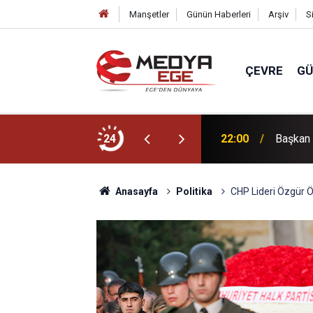
Manşetler
Günün Haberleri
Arşiv
S
ÇEVRE
G
dı
24
22:00
Başkan 
Anasayfa
Politika
CHP Lideri Özgür Ö