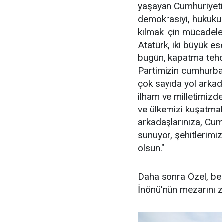
yaşayan Cumhuriyeti
demokrasiyi, hukukun
kılmak için mücadele
Atatürk, iki büyük e
bugün, kapatma tehdid
Partimizin cumhurbaş
çok sayıda yol arkad
ilham ve milletimizd
ve ülkemizi kuşatmal
arkadaşlarınıza, Cum
sunuyor, şehitlerimi
olsun."
Daha sonra Özel, be
İnönü'nün mezarını zi