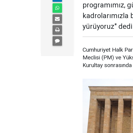
programımız, g
kadrolarımızla b
yürüyoruz" dedi
Cumhuriyet Halk Part
Meclisi (PM) ve Yüks
Kurultay sonrasında A