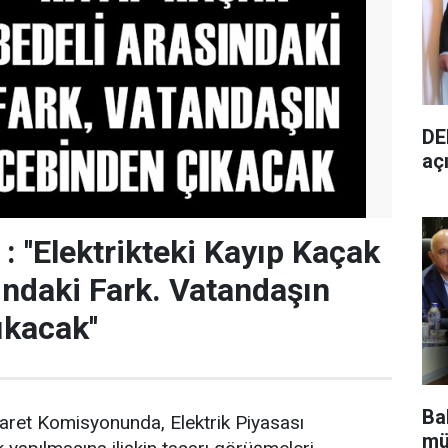
DE
aç
 : ''Elektrikteki Kayıp Kaçak
ındaki Fark. Vatandaşın
kacak''
Bak
aret Komisyonunda, Elektrik Piyasası
mü