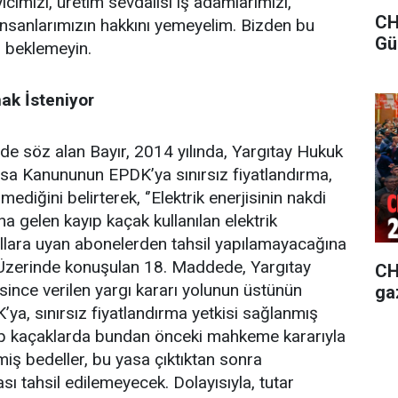
icimizi, üretim sevdalısı iş adamlarımızı,
CH
insanlarımızın hakkını yemeyelim. Bizden bu
Gü
 beklemeyin.
ak İsteniyor
e söz alan Bayır, 2014 yılında, Yargıtay Hukuk
a Kanununun EPDK’ya sınırsız fiyatlandırma,
ediğini belirterek, ‘’Elektrik enerjisinin nakdi
 gelen kayıp kaçak kullanılan elektrik
rallara uyan abonelerden tahsil yapılamayacağına
’’ Üzerinde konuşulan 18. Maddede, Yargıtay
CHP
ce verilen yargı kararı yolunun üstünün
ga
’ya, sınırsız fiyatlandırma yetkisi sağlanmış
yıp kaçaklarda bundan önceki mahkeme kararıyla
iş bedeller, bu yasa çıktıktan sonra
ı tahsil edilemeyecek. Dolayısıyla, tutar