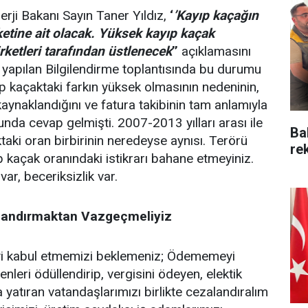
rji Bakanı Sayın Taner Yıldız,
‘
’Kayıp kaçağın
ketine ait olacak. Yüksek kayıp kaçak
irketleri tarafından üstlenecek
’’
açıklamasını
 yapılan Bilgilendirme toplantısında bu durumu
 kaçaktaki farkın yüksek olmasının nedeninin,
kaynaklandığını ve fatura takibinin tam anlamıyla
unda cevap gelmişti. 2007-2013 yılları arası ile
Ba
aki oran birbirinin neredeyse aynısı. Terörü
re
 kaçak oranındaki istikrarı bahane etmeyiniz.
var, beceriksizlik var.
alandırmaktan Vazgeçmeliyiz
i kabul etmemizi beklemeniz; Ödememeyi
renleri ödüllendirip, vergisini ödeyen, elektik
 yatıran vatandaşlarımızı birlikte cezalandıralım