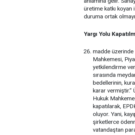
anlamına gelir. Sanay
üretime katkı koyan 
duruma ortak olmayı
Yargı Yolu Kapatılm
madde üzerinde d
Mahkemesi, Piyas
yetkilendirme verm
sırasında meydana
bedellerinin, ku
karar vermiştir.
Hukuk Mahkemesin
kapatılarak, EPDK
oluyor. Yani, ka
şirketlerce ödenm
vatandaştan paras