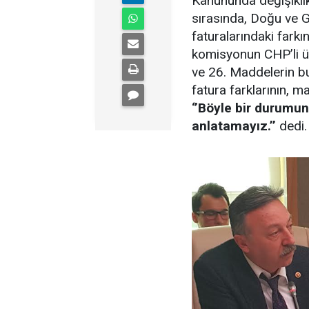
Kanununda değişiklik
sırasında, Doğu ve 
faturalarındaki fark
komisyonun CHP’li üye
ve 26. Maddelerin bu
fatura farklarının, m
‘’Böyle bir durumun
anlatamayız.’’
dedi.