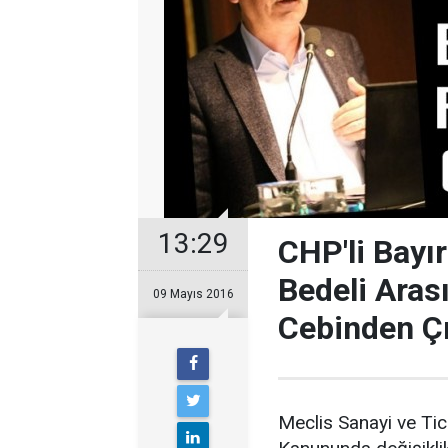
13:29
CHP'li Bayır
Bedeli Aras
09 Mayıs 2016
Cebinden Çı
Meclis Sanayi ve Tic