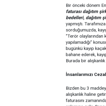
Bir önceki dönem Ene
faturası dağıtım şir
bedelleri, dağıtım ş
yapmıştı. Tarafımıza
sorduğumuzda, kayıp
‘’Terör olaylarından 
yapılamadığı’’ konus
bugünkü kayıp kaçakt
bahane ederek, kayıp
Burada bir alışkanlık 
İnsanlarımızı Cez
Bizden bu 3 maddey
alışkanlık haline geti
faturasını zamanında