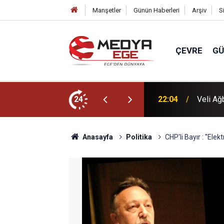
Manşetler
Günün Haberleri
Arşiv
S
ÇEVRE
G
dı
24
22:00
Başkan 
Anasayfa
Politika
CHP'li Bayır : ''El