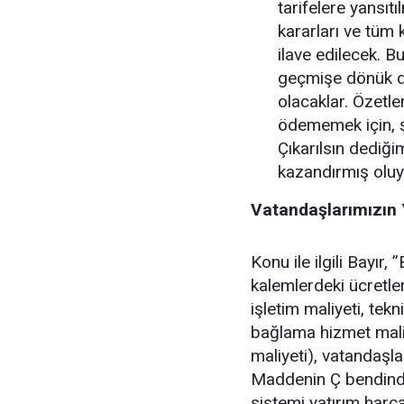
tarifelere yansı
kararları ve tüm 
ilave edilecek. Bu
geçmişe dönük d
olacaklar. Özetle
ödememek için, şi
Çıkarılsın dediğ
kazandırmış oluy
Vatandaşlarımızın
Konu ile ilgili Bayır,
kalemlerdeki ücretle
işletim maliyeti, tek
bağlama hizmet maliy
maliyeti), vatandaşl
Maddenin Ç bendindek
sistemi yatırım harca