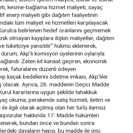
eti, kesme-bağlama hizmet maliyeti, sayaç
f enerji maliyeti gibi dağıtım faaliyetinin
daki tüm maliyet ve hizmetleri karşılayacak
Kurulca belirlenen hedef oranlarını geçmemek
knik olmayan kayıplara ilişkin maliyetler, dağıtım
ve tüketiciye yansıtılır’’
hükmü eklenerek,
 durum, Akp’li komisyon üyelerinin oylarıyla
 sağlandı. Zaten kıt kanaat geçiren, ekonomik
rek, faturalarını düzenli ödeyen
ıp kaçak bedellerini ödetme imkanı, Akp’liler
ş olacak. Ayrıca, 26. maddenin Geçici Madde
’Kurul kararlarına uygun şekilde tahakkuk
ayaç okuma, perakende satış hizmeti, iletim ve
ile ilgili olarak açılmış olan her türlü ilamsız
 başvurular hakkında 17. Madde hükümleri
klenerek
,
bundan önce ve bundan sonra
mlerdeki davaların hepsi, bu madde ile önü