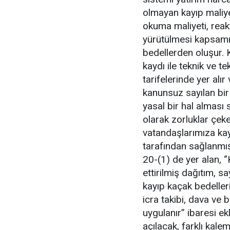
olmayan kayıp maliy
okuma maliyeti, reakti
yürütülmesi kapsamın
bedellerden oluşur. 
kaydı ile teknik ve te
tarifelerinde yer alır 
kanunsuz sayılan bir
yasal bir hal alması
olarak zorluklar çeke
vatandaşlarımıza kay
tarafından sağlanmı
20-(1) de yer alan, ‘
ettirilmiş dağıtım, s
kayıp kaçak bedelleri 
icra takibi, dava ve
uygulanır’’ ibaresi e
açılacak, farklı kale