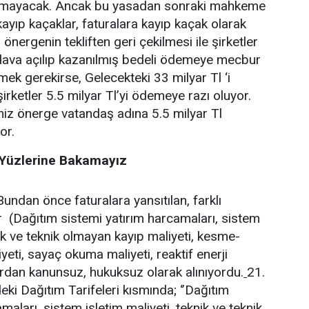
tılmayacak. Ancak bu yasadan sonraki mahkeme
kayıp kaçaklar, faturalara kayıp kaçak olarak
 önergenin tekliften geri çekilmesi ile şirketler
ava açılıp kazanılmış bedeli ödemeye mecbur
mek gerekirse, Gelecekteki 33 milyar Tl ‘i
rketler 5.5 milyar Tl’yi ödemeye razı oluyor.
imiz önerge vatandaş adına 5.5 milyar Tl
or.
 Yüzlerine Bakamayız
 ’’Bundan önce faturalara yansıtılan, farklı
r (Dağıtım sistemi yatırım harcamaları, sistem
nik ve teknik olmayan kayıp maliyeti, kesme-
eti, sayaç okuma maliyeti, reaktif enerji
ardan kanunsuz, hukuksuz olarak alınıyordu.
21.
i Dağıtım Tarifeleri kısmında; ‘’Dağıtım
maları, sistem işletim maliyeti, teknik ve teknik