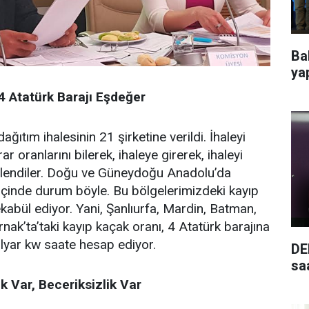
Ba
ya
4 Atatürk Barajı Eşdeğer
dağıtım ihalesinin 21 şirketine verildi. İhaleyi
rar oranlarını bilerek, ihaleye girerek, ihaleyi
stlendiler. Doğu ve Güneydoğu Anadolu’da
içinde durum böyle. Bu bölgelerimizdeki kayıp
kabül ediyor. Yani, Şanlıurfa, Mardin, Batman,
ırnak’ta’taki kayıp kaçak oranı, 4 Atatürk barajına
lyar kw saate hesap ediyor.
DE
saa
ık Var, Beceriksizlik Var