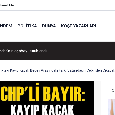
itene Ekle
ÜNDEM
POLITIKA
DÜNYA
KÖŞE YAZARLARI
Aydın Pehlivan'dan Volkan Demirel'e tebrik ziyareti!
ektrikteki Kayıp Kaçak Bedeli Arasındaki Fark. Vatandaşın Cebinden Çıkacak'
Pol