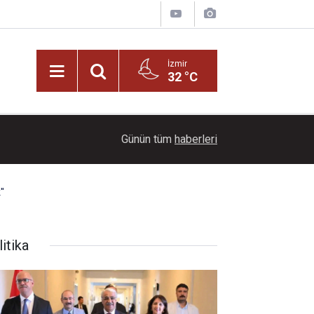
İzmir
32 °C
22:00
Ayçiçeği tarlaları ihtişamıyla görenleri büyüledi!
Günün tüm
haberleri
'
itika