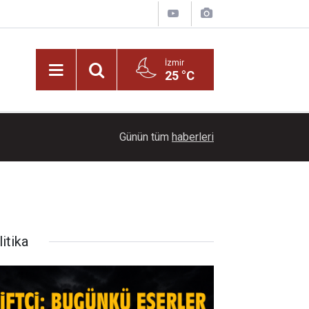
İzmir
25 °C
21:00
Başkan İlkay Çiçek tutuklandı!
Günün tüm
haberleri
itika