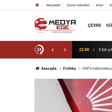
Manşetler
Günün Haberleri
Arşiv
S
ÇEVRE
G
r için sahada
24
22:00
3 bin yı
Anasayfa
Politika
CHP'li milletvekili p