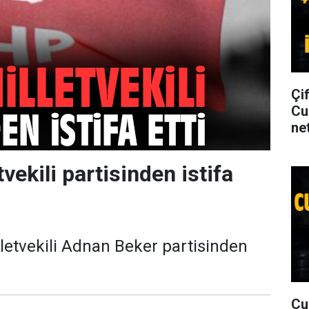
Çi
Cu
net
tvekili partisinden istifa
etvekili Adnan Beker partisinden
Cu