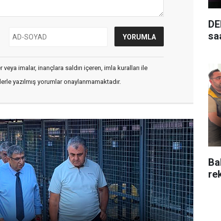
DE
saa
veya imalar, inançlara saldırı içeren, imla kuralları ile
flerle yazılmış yorumlar onaylanmamaktadır.
Ba
re