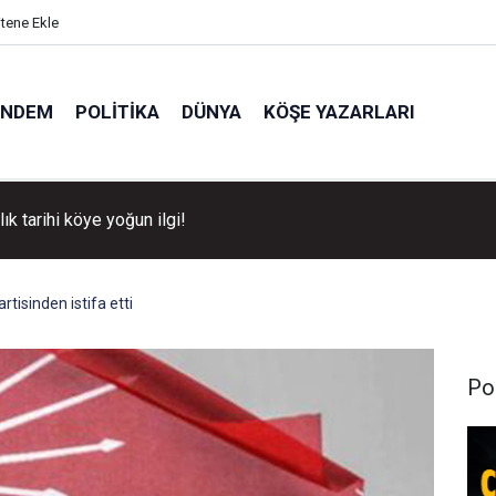
itene Ekle
ÜNDEM
POLITIKA
DÜNYA
KÖŞE YAZARLARI
llık tarihi köye yoğun ilgi!
artisinden istifa etti
Pol