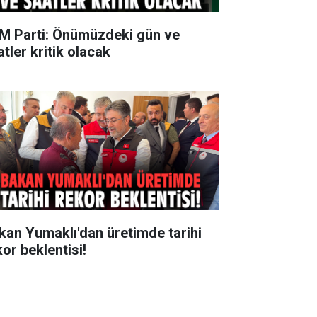
M Parti: Önümüzdeki gün ve
tler kritik olacak
kan Yumaklı'dan üretimde tarihi
kor beklentisi!