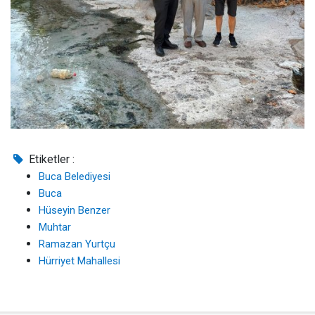
Etiketler :
Buca Belediyesi
Buca
Hüseyin Benzer
Muhtar
Ramazan Yurtçu
Hürriyet Mahallesi