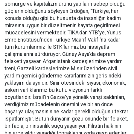
sömürge ve kapitalizm ürünü yapıların sebep olduğu
güçlerin olduğunu söyleyen Erdoğan, "Türkiye, her
konuda olduğu gibi bu hususta da insanlığın kadim
mirasına uygun bir düzeltmenin hayata geçirilmesi
mücadelesini vermektedir. TİKA'dan YTB'ye, Yunus
Emre Enstitüsü'nden Türkiye Maarif Vakfı'na kadar
tüm kurumlarımız ile STK'larımız bu hissiyatla
çalışmalarını sürdürüyor. Güney Asya'da deprem
felaketi yaşayan Afganistanlı kardeşlerimize yardım
treni, Gazzeli kardeşlerimize Mısır üzerinden sivil
yardım gemisi gönderme kararlarımızın gerisindeki
yaklaşım da aynıdır. Sınır ötesindeki siyasi, ekonomik,
askeri varlıklarımız bu kutlu vizyonun farklı
boyutlarıdır. İsrail'in Gazze'ye yönelik vahşi saldırıları,
verdiğimiz mücadelenin önemini ve bir an önce
başarıya ulaşmasının ne kadar gerekli olduğunu tekrar
ispatlamıştır. Bütün dünyanın gözü önünde bir felaket,
bir facia, bir insanlık suçu yaşanıyor. Filistin halkının
binlerce yıldır yaşadığı topraklarını zorla gasp edenler,