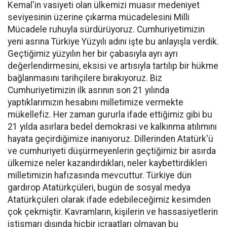
Kemal'in vasiyeti olan ülkemizi muasır medeniyet
seviyesinin üzerine çıkarma mücadelesini Milli
Mücadele ruhuyla sürdürüyoruz. Cumhuriyetimizin
yeni asrına Türkiye Yüzyılı adını işte bu anlayışla verdik.
Geçtiğimiz yüzyılın her bir çabasıyla ayrı ayrı
değerlendirmesini, eksisi ve artısıyla tartılıp bir hükme
bağlanmasını tarihçilere bırakıyoruz. Biz
Cumhuriyetimizin ilk asrının son 21 yılında
yaptıklarımızın hesabını milletimize vermekte
mükellefiz. Her zaman gururla ifade ettiğimiz gibi bu
21 yılda asırlara bedel demokrasi ve kalkınma atılımını
hayata geçirdiğimize inanıyoruz. Dillerinden Atatürk'ü
ve cumhuriyeti düşürmeyenlerin geçtiğimiz bir asırda
ülkemize neler kazandırdıkları, neler kaybettirdikleri
milletimizin hafızasında mevcuttur. Türkiye dün
gardırop Atatürkçüleri, bugün de sosyal medya
Atatürkçüleri olarak ifade edebileceğimiz kesimden
çok çekmiştir. Kavramların, kişilerin ve hassasiyetlerin
istismarı dışında hiçbir icraatları olmayan bu