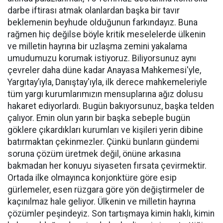
darbe iftirası atmak olanlardan başka bir tavır
beklemenin beyhude olduğunun farkındayız. Buna
rağmen hiç değilse böyle kritik meselelerde ülkenin
ve milletin hayrına bir uzlaşma zemini yakalama
umudumuzu korumak istiyoruz. Biliyorsunuz aynı
çevreler daha düne kadar Anayasa Mahkemesi'yle,
Yargıtay’ıyla, Danıştay'ıyla, ilk derece mahkemeleriyle
tüm yargı kurumlarımızın mensuplarına ağız dolusu
hakaret ediyorlardı. Bugün bakıyorsunuz, başka telden
çalıyor. Emin olun yarın bir başka sebeple bugün
göklere çıkardıkları kurumları ve kişileri yerin dibine
batırmaktan çekinmezler. Çünkü bunların gündemi
soruna çözüm üretmek değil, önüne arkasına
bakmadan her konuyu siyaseten fırsata çevirmektir.
Ortada ilke olmayınca konjonktüre göre esip
gürlemeler, esen rüzgara göre yön değiştirmeler de
kaçınılmaz hale geliyor. Ülkenin ve milletin hayrına
çözümler peşindeyiz. Son tartışmaya kimin haklı, kimin