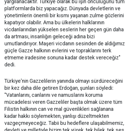
yargılanacaktır. Türkiye olarak bu işin öncülüğünü tüm
platformlarda biz yapacağız. Dünyada devletlerin ve
yönetimlerin önemli bir kısmı yaşanan zulme gözlerini
kapatıyor olabilir. Ama bu ülkelerin halklarının
vicdanlarından yükselen seslerin her geçen gün daha
da artması, insanlığın geleceği adına bizi
umutlandırıyor. Maşeri vicdanın sesinden de aldığımız
güçle Gazze halkının evlerini ve topraklarını terk
etmeme iradesine sonuna kadar destek vereceğiz"
dedi.
Türkiye'nin Gazzelilerin yanında olmayı sürdüreceğini
bir kez daha dile getiren Erdoğan, şunları söyledi:
"Vatanlarını, canlarını ve namuslarını koruma
mücadelesi veren Gazzeliler başta olmak üzere tüm
Filistin halkının can ve mal güvenlikleri sağlanana
kadar hakkı söylemekten, yanlışı düzeltmekten
vazgeçmeyeceğiz. Tabii bu hedeflere ulaşabilmemiz,
devleti ve milletiyle bizim tek yürek, tek bilek, tek ses,