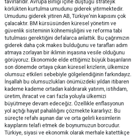
tavırlarıdır. Avrupa Birliği içine düştüğü stratejik
körlükten kurtulma umudunu giderek yitirmektedir.
Umudunu giderek yitiren AB, Türkiye'nin kapısını çok
çalacaktır. BM kürsüsünden küresel yönetim ve
güvenlik sisteminin köhnemişliğini ve reforma tabi
tutulması gerektiğini defalarca anlattık. Bu çağrımızın
giderek daha çok makes bulduğunu ve tarafları adım
atmaya zorlayan bir iklimin inşasına vesile olduğunu
görüyoruz. Ekonomide elde ettiğimiz büyük başarıların
son dönemde ortaya çıkan küresel krizlerin, ülkemize
olumsuz etkileri sebebiyle gölgelendiğinin farkındayız.
İnşallah bu olumsuzlukları önümüzdeki yıldan itibaren
kademe kademe ortadan kaldırarak yatırım, istihdam,
üretim, ihracat ve cari fazla yoluyla ülkemizi
büyütmeye devam edeceğiz. Özellikle enflasyonun
yol açtığı hayat pahalılığını çözmekte kararlıyız. Bu
süreçte refahı aşınan dar ve orta gelirli kesimlerin
kayıplarını telafi etmek de boynumuzun borcudur.
Türkiye, siyasi ve ekonomik olarak merhale katettikçe