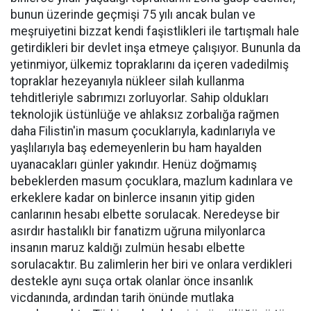
bunun üzerinde geçmişi 75 yılı ancak bulan ve
meşruiyetini bizzat kendi faşistlikleri ile tartışmalı hale
getirdikleri bir devlet inşa etmeye çalışıyor. Bununla da
yetinmiyor, ülkemiz topraklarını da içeren vadedilmiş
topraklar hezeyanıyla nükleer silah kullanma
tehditleriyle sabrımızı zorluyorlar. Sahip oldukları
teknolojik üstünlüğe ve ahlaksız zorbalığa rağmen
daha Filistin'in masum çocuklarıyla, kadınlarıyla ve
yaşlılarıyla baş edemeyenlerin bu ham hayalden
uyanacakları günler yakındır. Henüz doğmamış
bebeklerden masum çocuklara, mazlum kadınlara ve
erkeklere kadar on binlerce insanın yitip giden
canlarının hesabı elbette sorulacak. Neredeyse bir
asırdır hastalıklı bir fanatizm uğruna milyonlarca
insanın maruz kaldığı zulmün hesabı elbette
sorulacaktır. Bu zalimlerin her biri ve onlara verdikleri
destekle aynı suça ortak olanlar önce insanlık
vicdanında, ardından tarih önünde mutlaka