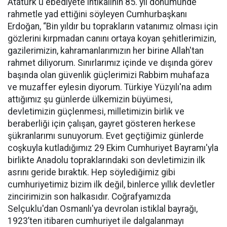
Atatürk'ü ebediyete intikalinin 85. yıl dönümünde
rahmetle yad ettiğini söyleyen Cumhurbaşkanı
Erdoğan, “Bin yıldır bu toprakların vatanımız olması için
gözlerini kırpmadan canını ortaya koyan şehitlerimizin,
gazilerimizin, kahramanlarımızın her birine Allah'tan
rahmet diliyorum. Sınırlarımız içinde ve dışında görev
başında olan güvenlik güçlerimizi Rabbim muhafaza
ve muzaffer eylesin diyorum. Türkiye Yüzyılı'na adım
attığımız şu günlerde ülkemizin büyümesi,
devletimizin güçlenmesi, milletimizin birlik ve
beraberliği için çalışan, gayret gösteren herkese
şükranlarımı sunuyorum. Evet geçtiğimiz günlerde
coşkuyla kutladığımız 29 Ekim Cumhuriyet Bayramı'yla
birlikte Anadolu topraklarındaki son devletimizin ilk
asrını geride bıraktık. Hep söylediğimiz gibi
cumhuriyetimiz bizim ilk değil, binlerce yıllık devletler
zincirimizin son halkasıdır. Coğrafyamızda
Selçuklu'dan Osmanlı'ya devrolan istiklal bayrağı,
1923’ten itibaren cumhuriyet ile dalgalanmayı