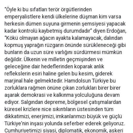
“Öyle ki bu sıfatları terör örgütlerinden
emperyalistlere kendi ülkelerine düşman kim varsa
herkesin dümen suyuna girmenin şemsiyesi yapacak
kadar kontrolü kaybetmiş durumdadır” diyen Erdoğan,
“Kökü olmayan ağacın ayakta kalamayacak, dalından
kopmuş yaprağın rüzgarın önünde sürükleneceği gibi
bunların da uzun süre varlığını sürdürmesi mümkün
değildir. Ülkenin ve milletin geçmişinden ve
geleceğine dair hedeflerinden koparak anlık
reflekslerin esiri haline gelen bu kesim, giderek
marjinal hale gelmektedir. Hamdolsun Türkiye bu
zorluklara rağmen önüne çıkan zorlukları birer birer
aşarak demokrasi ve kalkınma yolculuğuna devam
ediyor. Salgından depreme, bölgesel çatışmalardan
küresel krizlere nice sıkıntıların üstesinden tüm
dikkatimizi, enerjimizi, imkanlarımızı büyük ve güçlü
Türkiye'nin inşası yolunda seferber ederek geliyoruz.
Cumhuriyetimizi siyasi, diplomatik, ekonomik, askeri