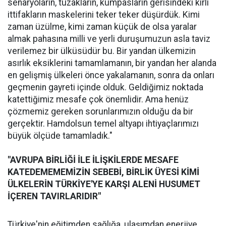
senaryoların, tuzakların, kumpasların gerisindeki kirli
ittifakların maskelerini teker teker düşürdük. Kimi
zaman üzülme, kimi zaman küçük de olsa yaralar
almak pahasına milli ve yerli duruşumuzun asla taviz
verilemez bir ülküsüdür bu. Bir yandan ülkemizin
asırlık eksiklerini tamamlamanın, bir yandan her alanda
en gelişmiş ülkeleri önce yakalamanın, sonra da onları
geçmenin gayreti içinde olduk. Geldiğimiz noktada
katettiğimiz mesafe çok önemlidir. Ama henüz
çözmemiz gereken sorunlarımızın olduğu da bir
gerçektir. Hamdolsun temel altyapı ihtiyaçlarımızı
büyük ölçüde tamamladık."
"AVRUPA BİRLİĞİ İLE İLİŞKİLERDE MESAFE
KATEDEMEMEMİZİN SEBEBİ, BİRLİK ÜYESİ KİMİ
ÜLKELERİN TÜRKİYE'YE KARŞI ALENİ HUSUMET
İÇEREN TAVIRLARIDIR"
Türkiye'nin eğitimden sağlığa, ulaşımdan enerjiye,