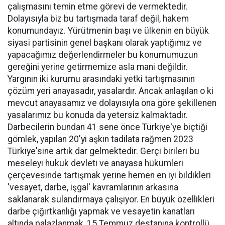
çalışmasını temin etme görevi de vermektedir.
Dolayısıyla biz bu tartışmada taraf değil, hakem
konumundayız. Yürütmenin başı ve ülkenin en büyük
siyasi partisinin genel başkanı olarak yaptığımız ve
yapacağımız değerlendirmeler bu konumumuzun
gereğini yerine getirmemize asla mani değildir.
Yargının iki kurumu arasındaki yetki tartışmasının
çözüm yeri anayasadır, yasalardır. Ancak anlaşılan o ki
mevcut anayasamız ve dolayısıyla ona göre şekillenen
yasalarımız bu konuda da yetersiz kalmaktadır.
Darbecilerin bundan 41 sene önce Türkiye'ye biçtiği
gömlek, yapılan 20'yi aşkın tadilata rağmen 2023
Türkiye'sine artık dar gelmektedir. Gerçi birileri bu
meseleyi hukuk devleti ve anayasa hükümleri
çerçevesinde tartışmak yerine hemen en iyi bildikleri
'vesayet, darbe, işgal' kavramlarının arkasına
saklanarak sulandırmaya çalışıyor. En büyük özellikleri
darbe çığırtkanlığı yapmak ve vesayetin kanatları
altında palazlanmak, 15 Temmuz destanına kontrollü