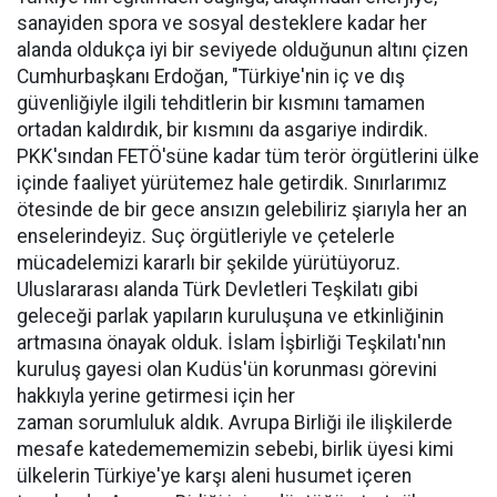
sanayiden spora ve sosyal desteklere kadar her
alanda oldukça iyi bir seviyede olduğunun altını çizen
Cumhurbaşkanı Erdoğan, "Türkiye'nin iç ve dış
güvenliğiyle ilgili tehditlerin bir kısmını tamamen
ortadan kaldırdık, bir kısmını da asgariye indirdik.
PKK'sından FETÖ'süne kadar tüm terör örgütlerini ülke
içinde faaliyet yürütemez hale getirdik. Sınırlarımız
ötesinde de bir gece ansızın gelebiliriz şiarıyla her an
enselerindeyiz. Suç örgütleriyle ve çetelerle
mücadelemizi kararlı bir şekilde yürütüyoruz.
Uluslararası alanda Türk Devletleri Teşkilatı gibi
geleceği parlak yapıların kuruluşuna ve etkinliğinin
artmasına önayak olduk. İslam İşbirliği Teşkilatı'nın
kuruluş gayesi olan Kudüs'ün korunması görevini
hakkıyla yerine getirmesi için her
zaman sorumluluk aldık. Avrupa Birliği ile ilişkilerde
mesafe katedemememizin sebebi, birlik üyesi kimi
ülkelerin Türkiye'ye karşı aleni husumet içeren