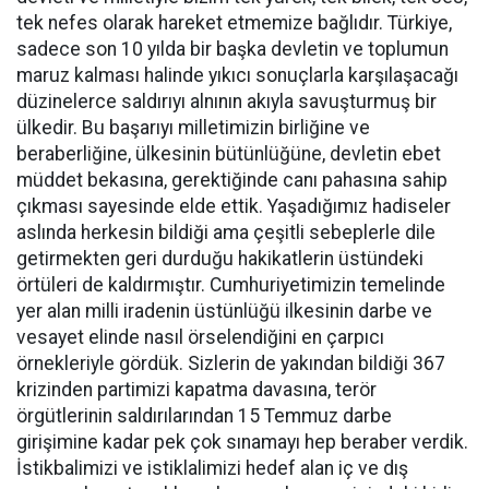
tek nefes olarak hareket etmemize bağlıdır. Türkiye,
sadece son 10 yılda bir başka devletin ve toplumun
maruz kalması halinde yıkıcı sonuçlarla karşılaşacağı
düzinelerce saldırıyı alnının akıyla savuşturmuş bir
ülkedir. Bu başarıyı milletimizin birliğine ve
beraberliğine, ülkesinin bütünlüğüne, devletin ebet
müddet bekasına, gerektiğinde canı pahasına sahip
çıkması sayesinde elde ettik. Yaşadığımız hadiseler
aslında herkesin bildiği ama çeşitli sebeplerle dile
getirmekten geri durduğu hakikatlerin üstündeki
örtüleri de kaldırmıştır. Cumhuriyetimizin temelinde
yer alan milli iradenin üstünlüğü ilkesinin darbe ve
vesayet elinde nasıl örselendiğini en çarpıcı
örnekleriyle gördük. Sizlerin de yakından bildiği 367
krizinden partimizi kapatma davasına, terör
örgütlerinin saldırılarından 15 Temmuz darbe
girişimine kadar pek çok sınamayı hep beraber verdik.
İstikbalimizi ve istiklalimizi hedef alan iç ve dış