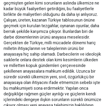
geçmişten gelen kimi sorunların aslında ülkemize ne
kadar büyük faaliyetleri getirdiğini, bu faaliyetlerle
birlikte de maliyetleri olduğunu da daha iyi anlıyoruz.
Çalışan, üreten, kazanan Türkiye tablosunun önüne
geçmek için kurulan tezgahlar, oynanan oyunlar, daha
berrak şekilde karşımıza çıkıyor. Bunlardan biri de
darbe dönemlerinin ürünü anayasa meselesidir.
Gerçekten de Türkiye, milli mücadele dönemi hariç
milletin ihtiyaçlarının ve taleplerinin ürünü bir
anayasaya hiç sahip olamadı. Darbecilerin ve ideolojik
saiklerle onlara destek olan kimi kesimlerin ülkeden
ve milletten kopuk gündemleri çerçevesinde
şekillenen anayasalara mahkum edildik. Uzunca bir
süredir sürekli ülkemizin yeni, sivil, özgürlükçü bir
anayasaya olan ihtiyacını ifade etmemizin sebebi işte
bu mahkumiyeti sona erdirmektir. Yapılan onca
değişikliğe rağmen güçler ayrılığı ve güçlerin kendi
içlerindeki dengeye ilişkin sorunların sürekli önümüze
çıkıyor olması yeni anayasa talebimizin haklılığının