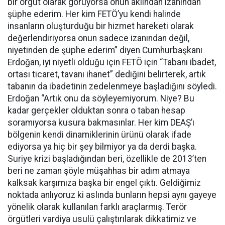
bir örgüt olarak görüyorsa onun aklından izanından
şüphe ederim. Her kim FETÖ’yu kendi halinde
insanların oluşturduğu bir hizmet hareketi olarak
değerlendiriyorsa onun sadece izanından değil,
niyetinden de şüphe ederim” diyen Cumhurbaşkanı
Erdoğan, iyi niyetli olduğu için FETÖ için “Tabanı ibadet,
ortası ticaret, tavanı ihanet” dediğini belirterek, artık
tabanın da ibadetinin zedelenmeye başladığını söyledi.
Erdoğan “Artık onu da söyleyemiyorum. Niye? Bu
kadar gerçekler olduktan sonra o taban hesap
soramıyorsa kusura bakmasınlar. Her kim DEAŞ’ı
bölgenin kendi dinamiklerinin ürünü olarak ifade
ediyorsa ya hiç bir şey bilmiyor ya da derdi başka.
Suriye krizi başladığından beri, özellikle de 2013’ten
beri ne zaman şöyle müşahhas bir adım atmaya
kalksak karşımıza başka bir engel çıktı. Geldiğimiz
noktada anlıyoruz ki aslında bunların hepsi aynı gayeye
yönelik olarak kullanılan farklı araçlarmış. Terör
örgütleri vardiya usulü çalıştırılarak dikkatimiz ve