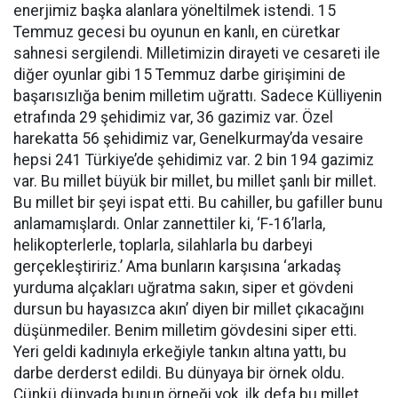
enerjimiz başka alanlara yöneltilmek istendi. 15
Temmuz gecesi bu oyunun en kanlı, en cüretkar
sahnesi sergilendi. Milletimizin dirayeti ve cesareti ile
diğer oyunlar gibi 15 Temmuz darbe girişimini de
başarısızlığa benim milletim uğrattı. Sadece Külliyenin
etrafında 29 şehidimiz var, 36 gazimiz var. Özel
harekatta 56 şehidimiz var, Genelkurmay’da vesaire
hepsi 241 Türkiye’de şehidimiz var. 2 bin 194 gazimiz
var. Bu millet büyük bir millet, bu millet şanlı bir millet.
Bu millet bir şeyi ispat etti. Bu cahiller, bu gafiller bunu
anlamamışlardı. Onlar zannettiler ki, ‘F-16’larla,
helikopterlerle, toplarla, silahlarla bu darbeyi
gerçekleştiririz.’ Ama bunların karşısına ‘arkadaş
yurduma alçakları uğratma sakın, siper et gövdeni
dursun bu hayasızca akın’ diyen bir millet çıkacağını
düşünmediler. Benim milletim gövdesini siper etti.
Yeri geldi kadınıyla erkeğiyle tankın altına yattı, bu
darbe derderst edildi. Bu dünyaya bir örnek oldu.
Çünkü dünyada bunun örneği yok, ilk defa bu millet