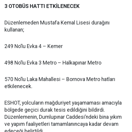
3 OTOBÜS HATTI ETKİLENECEK
Düzenlemeden Mustafa Kemal Lisesi durağını
kullanan;
249 No’lu Evka 4 – Kemer
498 No’lu Evka 3 Metro – Halkapınar Metro
570 No’lu Laka Mahallesi – Bornova Metro hatları
etkilenecek.
ESHOT, yolcuların mağduriyet yaşamaması amacıyla
bölgede geçici durak tesis edildiğini bildirdi.
Düzenlemenin, Dumlupınar Caddesi’ndeki bina yıkım
ve yapım faaliyetleri tamamlanıncaya kadar devam
edeceği belirtildi.