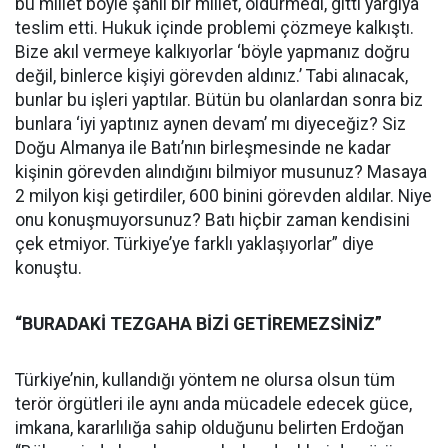
bu millet böyle şanlı bir millet, öldürmedi, gitti yargıya
teslim etti. Hukuk içinde problemi çözmeye kalkıştı.
Bize akıl vermeye kalkıyorlar ‘böyle yapmanız doğru
değil, binlerce kişiyi görevden aldınız.’ Tabi alınacak,
bunlar bu işleri yaptılar. Bütün bu olanlardan sonra biz
bunlara ‘iyi yaptınız aynen devam’ mı diyeceğiz? Siz
Doğu Almanya ile Batı’nın birleşmesinde ne kadar
kişinin görevden alındığını bilmiyor musunuz? Masaya
2 milyon kişi getirdiler, 600 binini görevden aldılar. Niye
onu konuşmuyorsunuz? Batı hiçbir zaman kendisini
çek etmiyor. Türkiye’ye farklı yaklaşıyorlar” diye
konuştu.
“BURADAKİ TEZGAHA BİZİ GETİREMEZSİNİZ”
Türkiye’nin, kullandığı yöntem ne olursa olsun tüm
terör örgütleri ile aynı anda mücadele edecek güce,
imkana, kararlılığa sahip olduğunu belirten Erdoğan