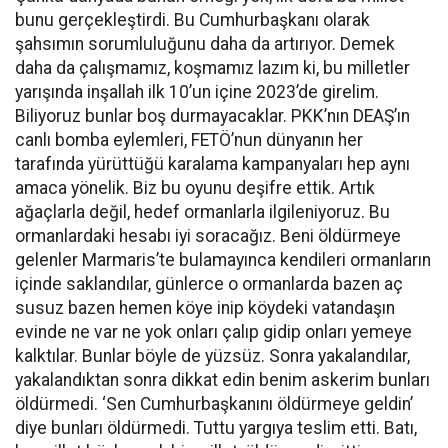
bunu gerçekleştirdi. Bu Cumhurbaşkanı olarak
şahsımın sorumluluğunu daha da artırıyor. Demek
daha da çalışmamız, koşmamız lazım ki, bu milletler
yarışında inşallah ilk 10’un içine 2023’de girelim.
Biliyoruz bunlar boş durmayacaklar. PKK’nın DEAŞ’ın
canlı bomba eylemleri, FETÖ’nun dünyanın her
tarafında yürüttüğü karalama kampanyaları hep aynı
amaca yönelik. Biz bu oyunu deşifre ettik. Artık
ağaçlarla değil, hedef ormanlarla ilgileniyoruz. Bu
ormanlardaki hesabı iyi soracağız. Beni öldürmeye
gelenler Marmaris’te bulamayınca kendileri ormanların
içinde saklandılar, günlerce o ormanlarda bazen aç
susuz bazen hemen köye inip köydeki vatandaşın
evinde ne var ne yok onları çalıp gidip onları yemeye
kalktılar. Bunlar böyle de yüzsüz. Sonra yakalandılar,
yakalandıktan sonra dikkat edin benim askerim bunları
öldürmedi. ‘Sen Cumhurbaşkanını öldürmeye geldin’
diye bunları öldürmedi. Tuttu yargıya teslim etti. Batı,