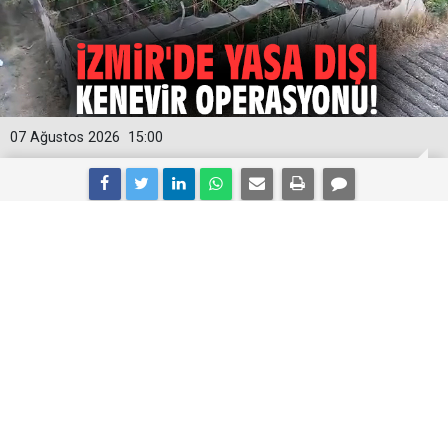
07 Ağustos 2026
15:00
İzmir'de yasa dışı kenevir operasyonu!
İzmir’in Urla ilçesinde bir tarlaya düzenlenen narkotik
operasyonunda 125 kök kenevir, 10 gram esrar,
ruhsatsız tabanca ve 55 fişek ele geçirildi. Gözaltına
alınan 1 şüpheli, çıkarıldığı mahkemece tutuklandı.