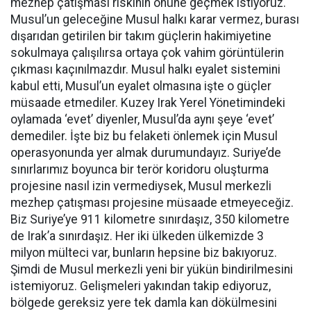
mezhep çatışması riskinin önüne geçmek istiyoruz.
Musul’un geleceğine Musul halkı karar vermez, burası
dışarıdan getirilen bir takım güçlerin hakimiyetine
sokulmaya çalışılırsa ortaya çok vahim görüntülerin
çıkması kaçınılmazdır. Musul halkı eyalet sistemini
kabul etti, Musul’un eyalet olmasına işte o güçler
müsaade etmediler. Kuzey Irak Yerel Yönetimindeki
oylamada ‘evet’ diyenler, Musul’da aynı şeye ‘evet’
demediler. İşte biz bu felaketi önlemek için Musul
operasyonunda yer almak durumundayız. Suriye’de
sınırlarımız boyunca bir terör koridoru oluşturma
projesine nasıl izin vermediysek, Musul merkezli
mezhep çatışması projesine müsaade etmeyeceğiz.
Biz Suriye’ye 911 kilometre sınırdaşız, 350 kilometre
de Irak’a sınırdaşız. Her iki ülkeden ülkemizde 3
milyon mülteci var, bunların hepsine biz bakıyoruz.
Şimdi de Musul merkezli yeni bir yükün bindirilmesini
istemiyoruz. Gelişmeleri yakından takip ediyoruz,
bölgede gereksiz yere tek damla kan dökülmesini