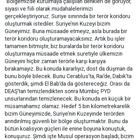
“Bölgemizde kurulmaya çalışılan denkleri de görüyor,
siyasi ve fiili olarak müdahalelerimizi
gerçekleştiriyoruz. Suriye sınırında bir terör koridoru
oluşturmak istediler. Suriye’nin Kuzeyi bizim
Güneyimiz. Buna müsaade etmeyiz, asla burada bir
terör koridoru oluşturamayacaksınız. Artık bu işler
tamamen bitmiştir, biz buralarda bir terör koridoru
oluşturmaya müsaade etmek suretiyle ülkemizin
Güneyini hiçbir zaman terörle karşı karşıya
bırakamayız. Bu konuda kararlıyız, dost da düşman da
bunu böyle bilecek. Bunu Cerablus’ta, Rai’de, Dabık’ta
gösterdik, şimdi El Bab’da da göstereceğiz. Orası da
DEAŞ’tan temizlendikten sonra Mümbiç PYD
unsurlarından temizlenecek. Bu konuda en küçük bir
müsamahamız olamaz. Hedef 5 bin kilometrekarelik
bizim Güneyimizde, Suriye’nin Kuzeyinde terörden
arındırılmış güvenli bir bölge oluşturmaktır. Bunu da
bütün koalisyon güçleri ile enine boyuna konuştuk,
konuşuruz. Şimdi işte Musul operasyon başladı, bizim