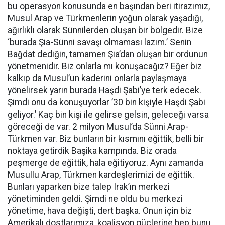
bu operasyon konusunda en başından beri itirazımız,
Musul Arap ve Türkmenlerin yoğun olarak yaşadığı,
ağırlıklı olarak Sünnilerden oluşan bir bölgedir. Bize
‘burada Şia-Sünni savaşı olmaması lazım.’ Senin
Bağdat dediğin, tamamen Şia’dan oluşan bir ordunun
yönetmenidir. Biz onlarla mı konuşacağız? Eğer biz
kalkıp da Musul’un kaderini onlarla paylaşmaya
yönelirsek yarın burada Haşdi Şabi’ye terk edecek.
Şimdi onu da konuşuyorlar ’30 bin kişiyle Haşdi Şabi
geliyor.’ Kaç bin kişi ile gelirse gelsin, geleceği varsa
göreceği de var. 2 milyon Musul’da Sünni Arap-
Türkmen var. Biz bunların bir kısmını eğittik, belli bir
noktaya getirdik Başika kampında. Biz orada
peşmerge de eğittik, hala eğitiyoruz. Aynı zamanda
Musullu Arap, Türkmen kardeşlerimizi de eğittik.
Bunları yaparken bize talep Irak’ın merkezi
yönetiminden geldi. Şimdi ne oldu bu merkezi
yönetime, hava değişti, dert başka. Onun için biz
Amerikalı dostlarımıza, koalisyon güçlerine hep bunu