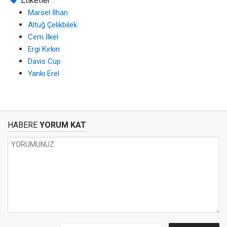
Etiketler :
Marsel İlhan
Altuğ Çelikbilek
Cem İlkel
Ergi Kırkın
Davis Cup
Yankı Erel
HABERE
YORUM KAT