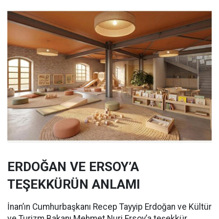
ERDOĞAN VE ERSOY’A
TEŞEKKÜRÜN ANLAMI
İnan’ın Cumhurbaşkanı Recep Tayyip Erdoğan ve Kültür
ve Turizm Bakanı Mehmet Nuri Ersoy’a teşekkür