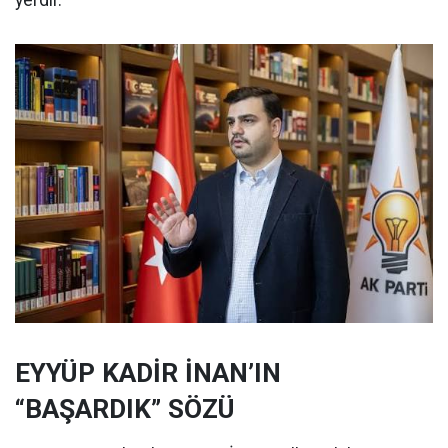
yerdir.
EYYÜP KADİR İNAN’IN
“BAŞARDIK” SÖZÜ