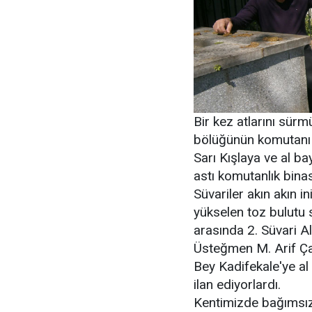
Bir kez atlarını sür
bölüğünün komutanı Y
Sarı Kışlaya ve al b
astı komutanlık binas
Süvariler akın akın i
yükselen toz bulutu s
arasında 2. Süvari A
Üsteğmen M. Arif Ça
Bey Kadifekale'ye al
ilan ediyorlardı.
Kentimizde bağımsızl