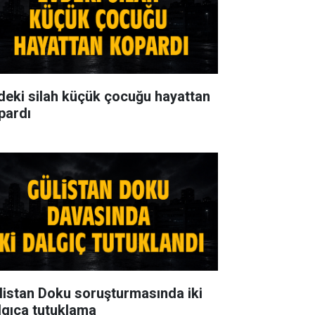
deki silah küçük çocuğu hayattan
pardı
listan Doku soruşturmasında iki
lgıca tutuklama