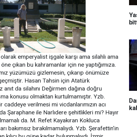
Yaş
bit
r olarak emperyalist işgale karşı ama silahlı ama
öne çıkan bu kahramanlar için ne yaptığımıza.
rımız yüzümüzü gizlemesin, çıkarıp önümüze
eçmiştir. Hasan Tahsin için Atatürk
z anıt da silahını Değirmen dağına doğru
ışma konusu olmaktan kurtulmamıştır. Yzb.
Da
bir caddeye verilmesi mi vicdanlarımızın acı
kal
da Şaraphane ile Narlıdere şehitlikleri mi? Hayır
olmamalı da. M. Refet Kayakıran Kokluca
rı bakımsız bırakılmamalıydı. Yzb. Şerafettin’in
lan kılıcı bu güne kadar bulunmalıydı. İzmir