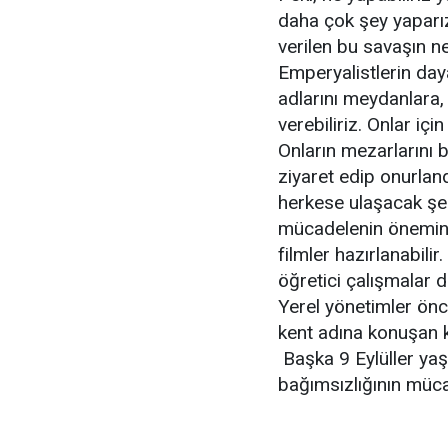
daha çok şey yaparız
verilen bu savaşın n
Emperyalistlerin day
adlarını meydanlara, 
verebiliriz. Onlar içi
Onların mezarlarını ba
ziyaret edip onurlan
herkese ulaşacak şek
mücadelenin önemini a
filmler hazırlanabilir
öğretici çalışmalar d
Yerel yönetimler önc
kent adına konuşan 
Başka 9 Eylüller yaş
bağımsızlığının müca