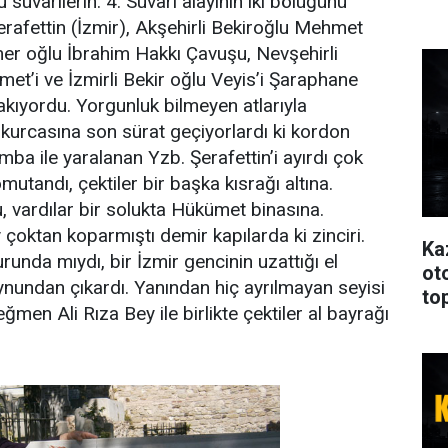
süvarilerin. 4. Süvari alayının iki bölüğünü
afettin (İzmir), Akşehirli Bekiroğlu Mehmet
er oğlu İbrahim Hakkı Çavuşu, Nevşehirli
et’i ve İzmirli Bekir oğlu Veyis’i Şaraphane
akıyordu. Yorgunluk bilmeyen atlarıyla
kurcasına son sürat geçiyorlardı ki kordon
mba ile yaralanan Yzb. Şerafettin’i ayırdı çok
mutandı, çektiler bir başka kısrağı altına.
 vardılar bir solukta Hükümet binasına.
çoktan koparmıştı demir kapılarda ki zinciri.
Ka
unda mıydı, bir İzmir gencinin uzattığı el
oto
ynundan çıkardı. Yanından hiç ayrılmayan seyisi
to
ğmen Ali Rıza Bey ile birlikte çektiler al bayrağı