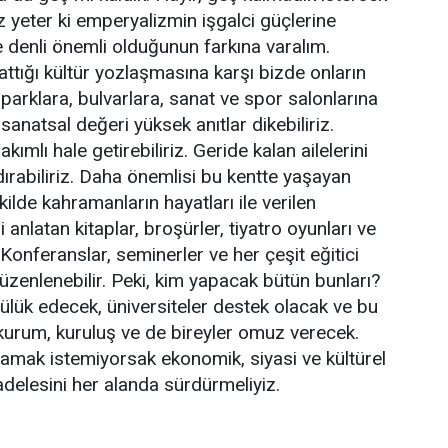
 yeter ki emperyalizmin işgalci güçlerine
e denli önemli olduğunun farkına varalım.
attığı kültür yozlaşmasına karşı bizde onların
parklara, bulvarlara, sanat ve spor salonlarına
n sanatsal değeri yüksek anıtlar dikebiliriz.
kımlı hale getirebiliriz. Geride kalan ailelerini
dırabiliriz. Daha önemlisi bu kentte yaşayan
ilde kahramanların hayatları ile verilen
nlatan kitaplar, broşürler, tiyatro oyunları ve
. Konferanslar, seminerler ve her çeşit eğitici
üzenlenebilir. Peki, kim yapacak bütün bunları?
ülük edecek, üniversiteler destek olacak ve bu
kurum, kuruluş ve de bireyler omuz verecek.
amak istemiyorsak ekonomik, siyasi ve kültürel
delesini her alanda sürdürmeliyiz.