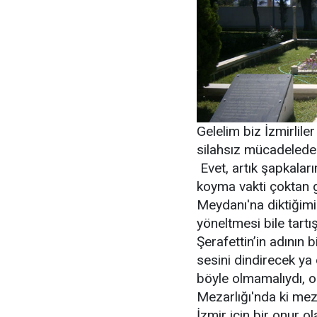
Gelelim biz İzmirlile
silahsız mücadelede 
Evet, artık şapkala
koyma vakti çoktan g
Meydanı'na diktiğimi
yöneltmesi bile tart
Şerafettin’in adının 
sesini dindirecek ya 
böyle olmamalıydı, 
Mezarlığı'nda ki meza
İzmir için bir onur o