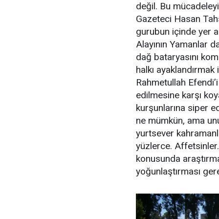
değil. Bu mücadeley
Gazeteci Hasan Tahsi
gurubun içinde yer a
Alayının Yamanlar d
dağ bataryasını komu
halkı ayaklandırmak 
Rahmetullah Efendi’i
edilmesine karşı koy
kurşunlarına siper 
ne mümkün, ama unut
yurtsever kahramanla
yüzlerce. Affetsinler
konusunda araştırma
yoğunlaştırması ge