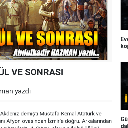
Ev
ko
ÜL VE SONRASI
man yazdı
z Akdeniz demişti Mustafa Kemal Atatürk ve
Gü
arını Afyon ovasından İzmir’e doğru. Arkalarından
da