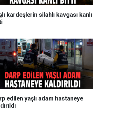
lı kardeşlerin silahlı kavgası kanlı
ti
rp edilen yaşlı adam hastaneye
dırıldı