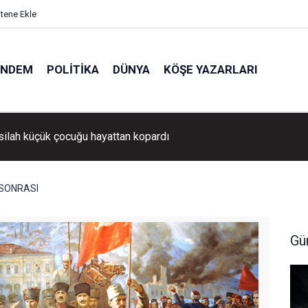
itene Ekle
ÜNDEM
POLITIKA
DÜNYA
KÖŞE YAZARLARI
silah küçük çocuğu hayattan kopardı
 SONRASI
Gü