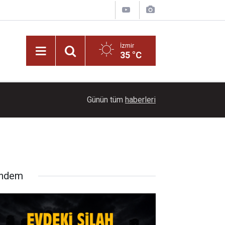
İzmir
35 °C
14:00
Egeli İhraçatçılardan AK Parti Genel Sekreteri İna
Günün tüm
haberleri
ndem