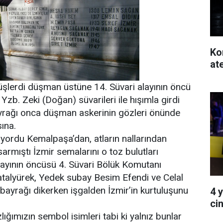
Ko
at
müşlerdi düşman üstüne 14. Süvari alayının öncü
zb. Zeki (Doğan) süvarileri ile hışımla girdi
ayrağı onca düşman askerinin gözleri önünde
ına.
niyordu Kemalpaşa’dan, atların nallarından
armıştı İzmir semalarını o toz bulutları
layının öncüsü 4. Süvari Bölük Komutanı
talyürek, Yedek subay Besim Efendi ve Celal
 bayrağı dikerken işgalden İzmir’in kurtuluşunu
4 
ci
ığımızın sembol isimleri tabi ki yalnız bunlar