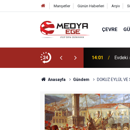
Manşetler
Günün Haberleri
Arşiv
S
ÇEVRE
G
çlü irade oluşturulmalı!
24
14:01
Evdeki 
Anasayfa
Gündem
DOKUZ EYLÜL VE