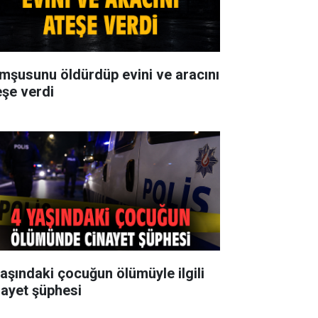
mşusunu öldürdüp evini ve aracını
eşe verdi
yaşındaki çocuğun ölümüyle ilgili
nayet şüphesi