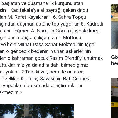
i başlatan ve düşmana ilk kurşunu atan
n’i, Kadifekale'ye al bayrağı çeken öncü
lan M. Refet Kayakıran’ı, 6. Sahra Topçu
ağından düşman üstüne top yağdıran 5. Kudretli
tanı Teğmen A. Nurettin Görün’ü, işgale karşı
için canla başla çalışan İzmir Müftüsü
 ve hele Mithat Paşa Sanat Mektebi'nin işgal
an o gencecik bedenini Yunan askerlerinin
Gö
eden o kahraman çocuk Rasim Efendi’yi unutmak
be
tuklarımız ya da adını dahi bilmediğimiz
r yok mu? Tabi ki var, hem de onlarca,
. Özellikle Kurtuluş Savaşı'nın Batı Cephesi
 yapanların bu konuda araştırmalarını
rekmez mi?