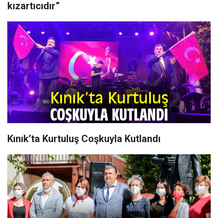
kızartıcıdır”
Kınık’ta Kurtuluş Coşkuyla Kutlandı