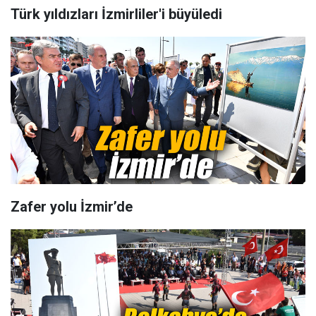
Türk yıldızları İzmirliler'i büyüledi
Zafer yolu İzmir’de