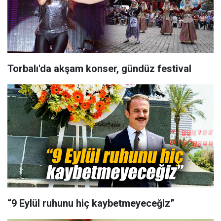
Torbalı'da akşam konser, gündüz festival
“9 Eylül ruhunu hiç kaybetmeyeceğiz”