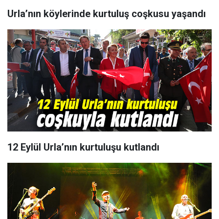
Urla’nın köylerinde kurtuluş coşkusu yaşandı
12 Eylül Urla’nın kurtuluşu kutlandı