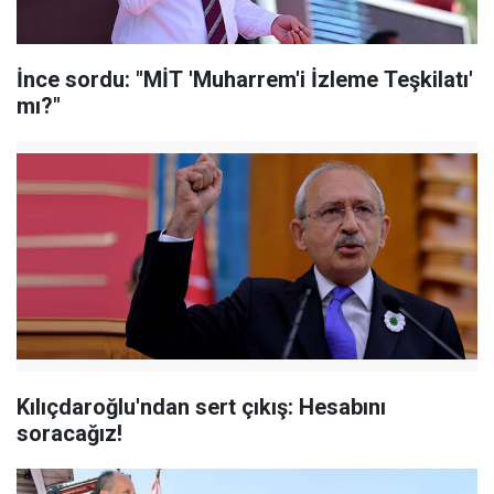
İnce sordu: "MİT 'Muharrem'i İzleme Teşkilatı'
mı?"
Kılıçdaroğlu'ndan sert çıkış: Hesabını
soracağız!