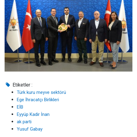
Etiketler :
Türk kuru meyve sektörü
Ege İhracatçı Birlikleri
EİB
Eyyüp Kadir İnan
ak parti
Yusuf Gabay