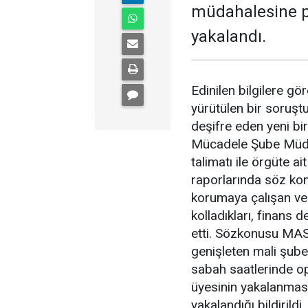
müdahalesine per
yakalandı.
Edinilen bilgilere g
yürütülen bir soruş
deşifre eden yeni bi
Mücadele Şube Müdür
talimatı ile örgüte ai
raporlarında söz ko
korumaya çalışan v
kolladıkları, finans d
etti. Sözkonusu MAS
genişleten mali şube
sabah saatlerinde o
üyesinin yakalanması
yakalandığı bildirildi.