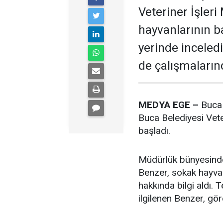
Veteriner İşler
hayvanlarının b
yerinde inceled
de çalışmalarınd
MEDYA EGE –
Buca 
Buca Belediyesi Vete
başladı.
Müdürlük bünyesinde 
Benzer, sokak hayvan
hakkında bilgi aldı.
ilgilenen Benzer, gör