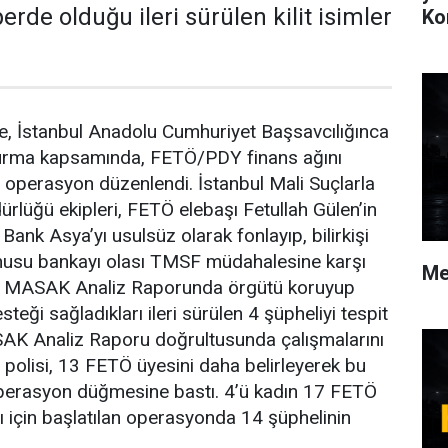
de olduğu ileri sürülen kilit isimler
Ko
öre, İstanbul Anadolu Cumhuriyet Başsavcılığınca
turma kapsamında, FETÖ/PDY finans ağını
r operasyon düzenlendi. İstanbul Mali Suçlarla
lüğü ekipleri, FETÖ elebaşı Fetullah Gülen’in
t Bank Asya’yı usulsüz olarak fonlayıp, bilirkişi
nusu bankayı olası TMSF müdahalesine karşı
Me
e MASAK Analiz Raporunda örgütü koruyup
esteği sağladıkları ileri sürülen 4 şüpheliyi tespit
AK Analiz Raporu doğrultusunda çalışmalarını
 polisi, 13 FETÖ üyesini daha belirleyerek bu
perasyon düğmesine bastı. 4’ü kadın 17 FETÖ
 için başlatılan operasyonda 14 şüphelinin