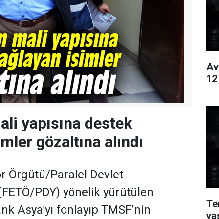
Av
12
li yapısına destek
mler gözaltına alındı
ör Örgütü/Paralel Devlet
(FETÖ/PDY) yönelik yürütülen
Te
nk Asya’yı fonlayıp TMSF’nin
ya