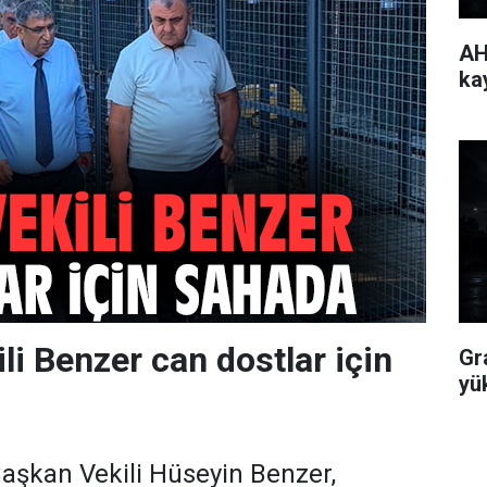
AH
ka
li Benzer can dostlar için
Gr
yü
aşkan Vekili Hüseyin Benzer,