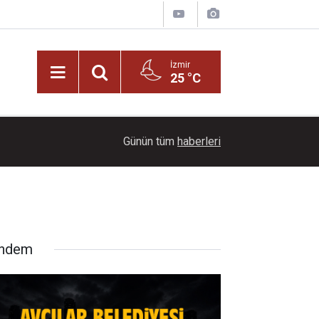
İzmir
25 °C
21:00
Başkan İlkay Çiçek tutuklandı!
Günün tüm
haberleri
ndem