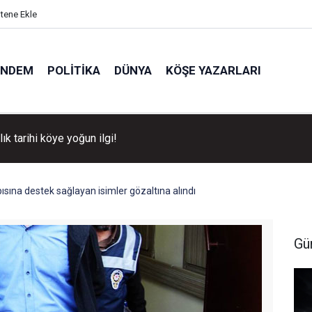
itene Ekle
ÜNDEM
POLITIKA
DÜNYA
KÖŞE YAZARLARI
llık tarihi köye yoğun ilgi!
sına destek sağlayan isimler gözaltına alındı
Gü