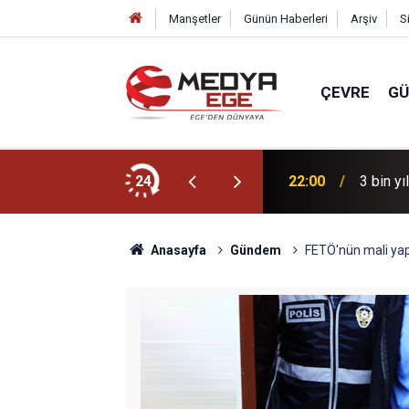
Manşetler
Günün Haberleri
Arşiv
S
ÇEVRE
G
r için sahada
24
22:00
3 bin yı
Anasayfa
Gündem
FETÖ'nün mali yapı