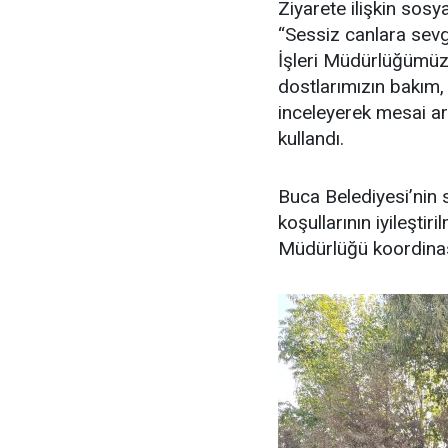
Ziyarete ilişkin so
“Sessiz canlara sevg
İşleri Müdürlüğümüz
dostlarımızın bakım,
inceleyerek mesai ark
kullandı.
Buca Belediyesi’nin 
koşullarının iyileştir
Müdürlüğü koordinas