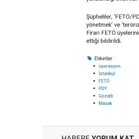
Şüpheliler, ‘FETÖ/PD
yönetmek’ ve ‘teröri
Firari FETÖ üyelerin
ettiği bildirildi.
Etiketler :
operasyon
İstanbul
FETÖ
PDY
Gözaltı
Masak
HABERE
YORUM KAT