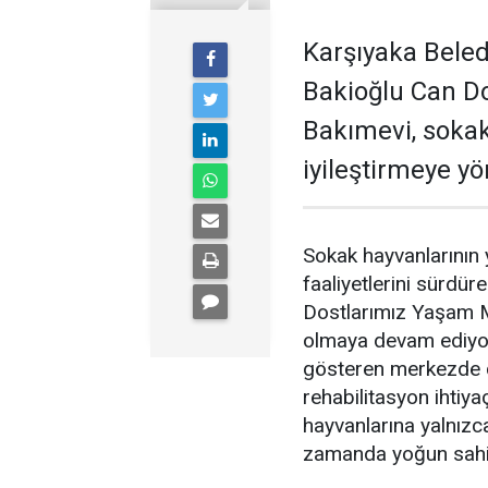
Karşıyaka Beled
Bakioğlu Can D
Bakımevi, sokak
iyileştirmeye yö
Sokak hayvanlarının 
faaliyetlerini sürdü
Dostlarımız Yaşam Me
olmaya devam ediyor.
gösteren merkezde ca
rehabilitasyon ihtiya
hayvanlarına yalnızc
zamanda yoğun sahipl