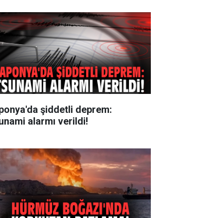
ponya'da şiddetli deprem:
unami alarmı verildi!