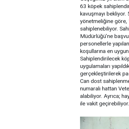
63 köpek sahiplendiri
kavuşmayı bekliyor.
yönetmeliğine göre, 
sahiplenebiliyor. Sa
Müdürlüğü’ne başvur
personellerle yapıla
koşullarına en uygun
Sahiplendirilecek köpe
uygulamaları yapıldı
gerçekleştirilerek pas
Can dost sahiplenme
numaralı hattan Veter
alabiliyor. Ayrıca; h
ile vakit geçirebiliyor