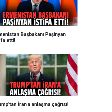
menistan Başbakanı Paşinyan
ifa etti!
ump'tan İran'a anlaşma çağrısı!