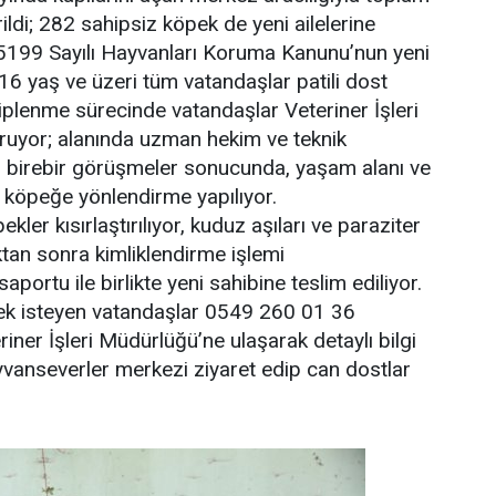
ldi; 282 sahipsiz köpek de yeni ailelerine
 5199 Sayılı Hayvanları Koruma Kanunu’nun yeni
16 yaş ve üzeri tüm vatandaşlar patili dost
hiplenme sürecinde vatandaşlar Veteriner İşleri
uyor; alanında uzman hekim ve teknik
n birebir görüşmeler sonucunda, yaşam alanı ve
 köpeğe yönlendirme yapılıyor.
kler kısırlaştırılıyor, kuduz aşıları ve paraziter
ktan sonra kimliklendirme işlemi
aportu ile birlikte yeni sahibine teslim ediliyor.
k isteyen vatandaşlar 0549 260 01 36
iner İşleri Müdürlüğü’ne ulaşarak detaylı bilgi
ayvanseverler merkezi ziyaret edip can dostlar
.