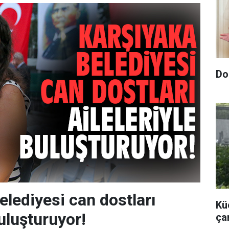
Do
elediyesi can dostları
Kü
buluşturuyor!
çar