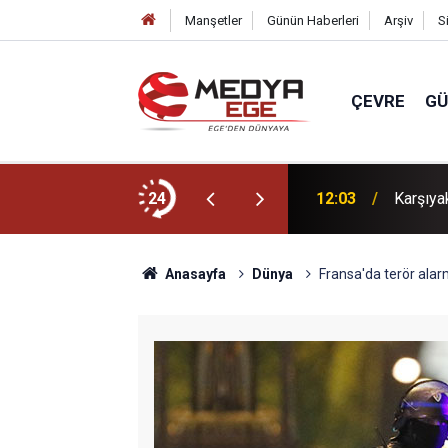
Manşetler
Günün Haberleri
Arşiv
S
ÇEVRE
G
üretiyoruz!
24
12:03
Karşıya
Anasayfa
Dünya
Fransa'da terör alarm