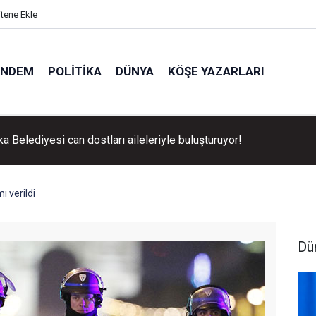
itene Ekle
ÜNDEM
POLITIKA
DÜNYA
KÖŞE YAZARLARI
ka Belediyesi can dostları aileleriyle buluşturuyor!
ı verildi
Dü