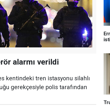
Er
ist
rör alarmı verildi
s kentindeki tren istasyonu silahlı
duğu gerekçesiyle polis tarafından
Tr