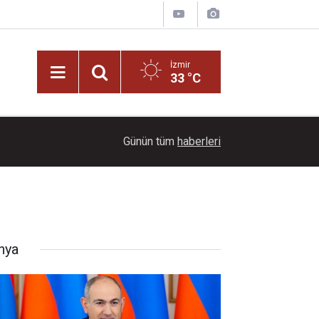
İzmir
33 °C
11:05
İzmir'de servis ücretlerine yüzde 35 zam talebi
Günün tüm
haberleri
nya