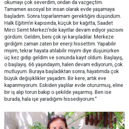
okumayı çok severdim, ondan da vazgeçtim.
Tamamen asosyal bir insan olarak evde yaşamaya
başladım. Sonra toparlanmam gerektiğini düşündüm.
Halk Eğitim’in kapısında, küçük bir kağıtta, Saadet
Mirci Semt Merkezi’nde kayıtlar devam ediyor yazısını
gördüm. Geldim, beni çok iyi karşıladılar. Merkeze
girdiğim zaman zaten bir enerji hissettim. Yapabilir
miyim, tekrar hayata atılabilir miyim diye düşünürken
üç kez gidip geldim ve sonunda kayıt oldum. Başlayış,
o başlayış. 66 yaşındayım, halen devam ediyorum, çok
mutluyum. Buraya başladıktan sonra, hayatımda çok
büyük değişiklikler yaşadım. Bir kere, artık eve
kapanmıyorum. Eskiden yaşlılar evde otururmuş, eline
bir iş alıp torun bakıp o şekilde yaşarmış. Ben ise
burada, hala işe yaradığımı hissediyorum.”