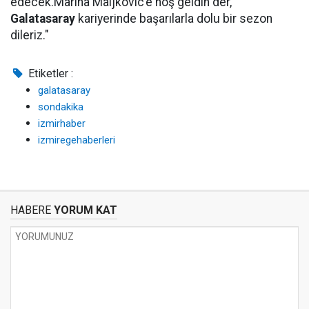
edecek.Marina Maljkovic’e hoş geldin der,
Galatasaray
kariyerinde başarılarla dolu bir sezon
dileriz."
Etiketler :
galatasaray
sondakika
izmirhaber
izmiregehaberleri
HABERE
YORUM KAT