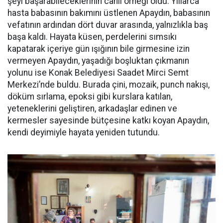
şeyi başarabileceklerinin canlı örneği oldu. Yıllarca
hasta babasının bakımını üstlenen Apaydın, babasının
vefatının ardından dört duvar arasında, yalnızlıkla baş
başa kaldı. Hayata küsen, perdelerini sımsıkı
kapatarak içeriye gün ışığının bile girmesine izin
vermeyen Apaydın, yaşadığı boşluktan çıkmanın
yolunu ise Konak Belediyesi Saadet Mirci Semt
Merkezi’nde buldu. Burada çini, mozaik, punch nakışı,
döküm sırlama, epoksi gibi kurslara katılan,
yeteneklerini geliştiren, arkadaşlar edinen ve
kermesler sayesinde bütçesine katkı koyan Apaydın,
kendi deyimiyle hayata yeniden tutundu.