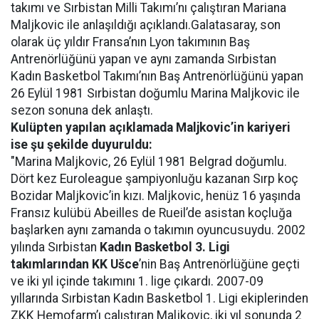
takımı ve Sırbistan Milli Takımı’nı çalıştıran Mariana
Maljkovic ile anlaşıldığı açıklandı.Galatasaray, son
olarak üç yıldır Fransa’nın Lyon takımının Baş
Antrenörlüğünü yapan ve aynı zamanda Sırbistan
Kadın Basketbol Takımı’nın Baş Antrenörlüğünü yapan
26 Eylül 1981 Sırbistan doğumlu Marina Maljkovic ile
sezon sonuna dek anlaştı.
Kulüpten yapılan açıklamada Maljkovic’in kariyeri
ise şu şekilde duyuruldu:
"Marina Maljkovic, 26 Eylül 1981 Belgrad doğumlu.
Dört kez Euroleague şampiyonluğu kazanan Sırp koç
Bozidar Maljkovic’in kızı. Maljkovic, henüz 16 yaşında
Fransız kulübü Abeilles de Rueil’de asistan koçluğa
başlarken aynı zamanda o takımın oyuncusuydu. 2002
yılında Sırbistan
Kadın Basketbol 3. Ligi
takımlarından KK Ušce
’nin Baş Antrenörlüğüne geçti
ve iki yıl içinde takımını 1. lige çıkardı. 2007-09
yıllarında Sırbistan Kadın Basketbol 1. Ligi ekiplerinden
ZKK Hemofarm’ı çalıştıran Maljkovic, iki yıl sonunda 2