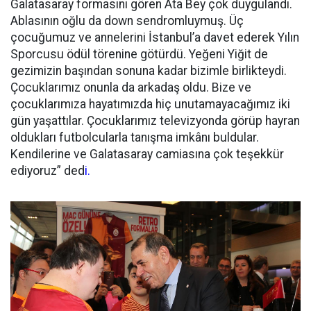
Galatasaray formasını gören Ata Bey çok duygulandı.
Ablasının oğlu da down sendromluymuş. Üç
çocuğumuz ve annelerini İstanbul’a davet ederek Yılın
Sporcusu ödül törenine götürdü. Yeğeni Yiğit de
gezimizin başından sonuna kadar bizimle birlikteydi.
Çocuklarımız onunla da arkadaş oldu. Bize ve
çocuklarımıza hayatımızda hiç unutamayacağımız iki
gün yaşattılar. Çocuklarımız televizyonda görüp hayran
oldukları futbolcularla tanışma imkânı buldular.
Kendilerine ve Galatasaray camiasına çok teşekkür
ediyoruz” ded
i.