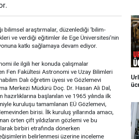
or.
 bilimsel araştırmalar, düzenlediği ‘bilim-
kleri ve verdiği eğitimler ile Ege Üniversitesi'nin
onuna katkı sağlamaya devam ediyor.
mi ile ilgili her konuda çalışmalar
en Fen Fakültesi Astronomi ve Uzay Bilimleri
Ur
nabilim Dalı öğretim üyesi ve Gözlemevi
üc
ma Merkezi Müdürü Doç. Dr. Hasan Ali Dal,
 hazırlıklarına başlanılan ve 1965 yılında ilk
emiyle kuruluşu tamamlanan EÜ Gözlemevi,
zlemevinden birisi. İlk kuruluş yıllarında amacı,
anan örten çift yıldızların gözlemi ve bu
arak birbiri etrafında dönerken
ğişimlerin belirlenmesi üzerine inceleme