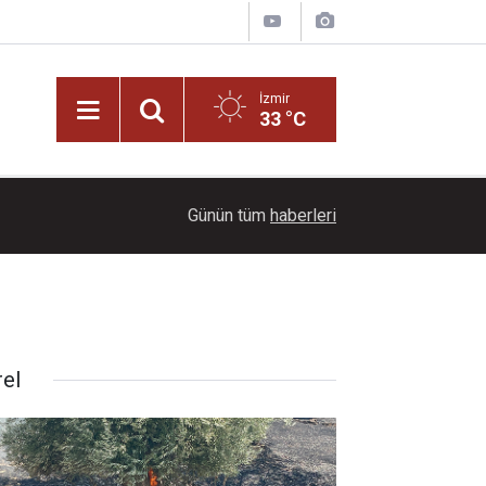
İzmir
33 °C
17:06
Arabeskin unutulmaz sesi: Müslüm Gürses kimd
Günün tüm
haberleri
rel