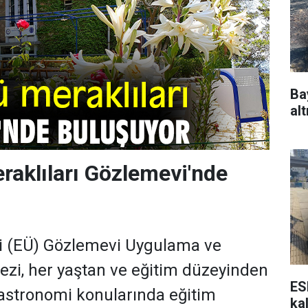
Ba
alt
aklıları Gözlemevi'nde
si (EÜ) Gözlemevi Uygulama ve
zi, her yaştan ve eğitim düzeyinden
ES
astronomi konularında eğitim
ka