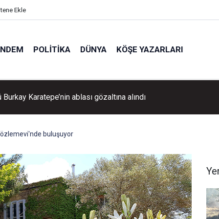
itene Ekle
ÜNDEM
POLITIKA
DÜNYA
KÖŞE YAZARLARI
'daki orman yangını kontrol altına alındı
Gözlemevi'nde buluşuyor
Ye