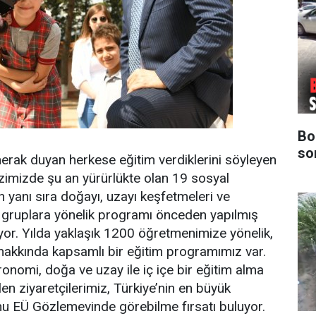
Bo
so
erak duyan herkese eğitim verdiklerini söyleyen
zimizde şu an yürürlükte olan 19 sosyal
n yanı sıra doğayı, uzayı keşfetmeleri ve
tli gruplara yönelik programı önceden yapılmış
yor. Yılda yaklaşık 1200 öğretmenimize yönelik,
hakkında kapsamlı bir eğitim programımız var.
ronomi, doğa ve uzay ile iç içe bir eğitim alma
en ziyaretçilerimiz, Türkiye’nin en büyük
nu EÜ Gözlemevinde görebilme fırsatı buluyor.