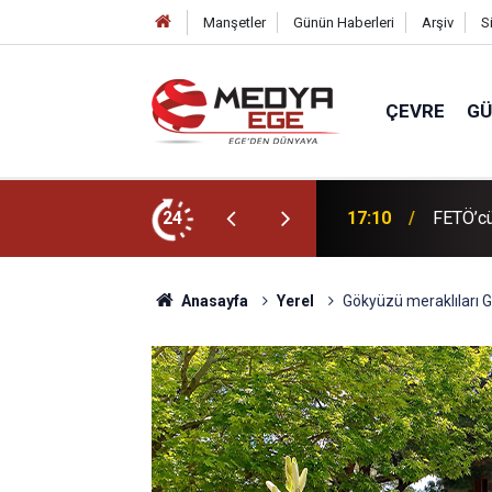
Manşetler
Günün Haberleri
Arşiv
S
ÇEVRE
G
sı gözaltına alındı
24
17:09
Bayındır
Anasayfa
Yerel
Gökyüzü meraklıları 