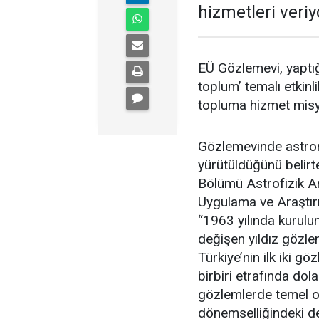
hizmetleri veriy
EÜ Gözlemevi, yaptığı
toplum’ temalı etkinli
topluma hizmet misy
Gözlemevinde astrono
yürütüldüğünü belirt
Bölümü Astrofizik A
Uygulama ve Araştır
“1963 yılında kurulum
değişen yıldız gözl
Türkiye’nin ilk iki gö
birbiri etrafında dol
gözlemlerde temel ol
dönemselliğindeki de