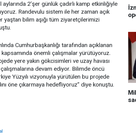
l aylarında 2’şer günlük çadırlı kamp etkinliğiyle
İz
rlıyoruz. Randevulu sistem ile her zaman açık
op
 yaştan bilim aşığı tüm ziyaretçilerimizi
uştu.
yılında Cumhurbaşkanlığı tarafından açıklanan
’ kapsamında önemli çalışmalar yürütüyoruz.
jede yere yakın gökcisimleri ve uzay havası
 çalışmalarına devam ediyor. Bilimde öncü
rkiye Yüzyılı vizyonuyla yürütülen bu projede
dını öne çıkarmaya hedefliyoruz” diye konuştu.
Mil
sa
al