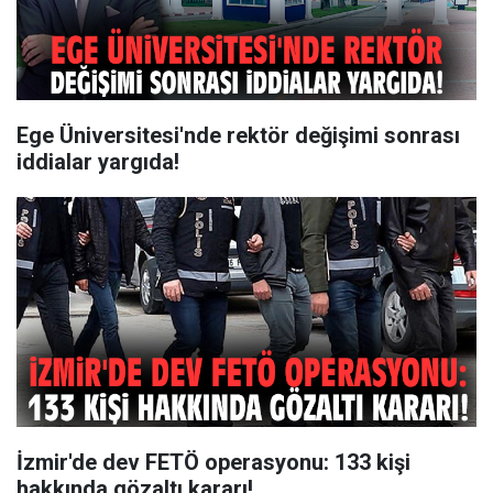
Ege Üniversitesi'nde rektör değişimi sonrası
iddialar yargıda!
İzmir'de dev FETÖ operasyonu: 133 kişi
hakkında gözaltı kararı!