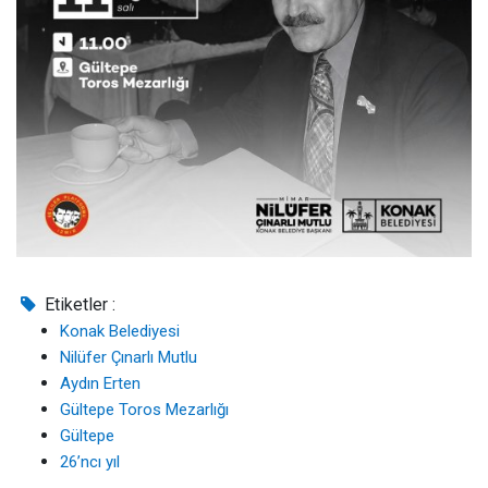
Etiketler :
Konak Belediyesi
Nilüfer Çınarlı Mutlu
Aydın Erten
Gültepe Toros Mezarlığı
Gültepe
26’ncı yıl