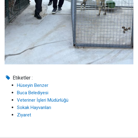
Etiketler :
Hüseyin Benzer
Buca Belediyesi
Veteriner İşleri Müdürlüğü
Sokak Hayvanları
Ziyaret